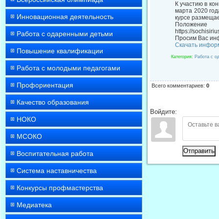
К участию в ко
марта 2020 го
Инновационная деятельность
курсе размещае
Положени
https://sochisi
Работа с одаренными детьми
Просим Вас инф
Скачать инфор
Повышение квалификации
Категория
:
Работа с о
Работа с молодыми педагогами
Профориентация
Всего комментариев
:
0
Качество образования
Войдите:
НОКО
МСОКО
Отправить
Воспитательная работа
Система наставничества
Конкурсы профмастерства
Медиатека