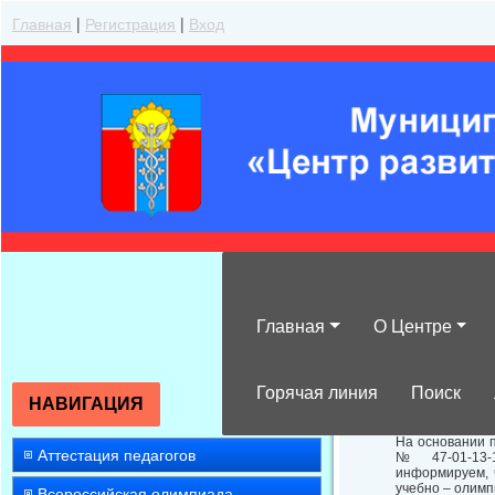
Главная
|
Регистрация
|
Вход
Главная
О Центре
О конкурсном 
Горячая линия
Поиск
НАВИГАЦИЯ
На основании п
Аттестация педагогов
№ 47-01-13-1
информируем, ч
учебно – олимп
Всероссийская олимпиада