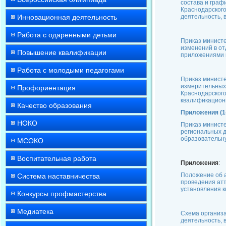
состава и граф
Краснодарского
Инновационная деятельность
деятельность, 
Работа с одаренными детьми
Приказ министе
изменений в от
Повышение квалификации
приложениями к
Работа с молодыми педагогами
Приказ министе
измерительных 
Профориентация
Краснодарского
квалификацион
Качество образования
Приложения (1
НОКО
Приказ министе
региональных д
образовательн
МСОКО
Воспитательная работа
Приложения
:
Положение об а
Система наставничества
проведения атт
установления 
Конкурсы профмастерства
Медиатека
Схема организа
деятельность, 