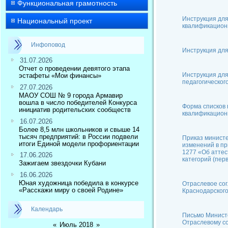
Функциональная грамотность
Инструкция для
Национальный проект
квалификационн
Инфоповод
Инструкция для
31.07.2026
Отчет о проведении девятого этапа
Инструкция дл
эстафеты «Мои финансы»
педагогическог
27.07.2026
МАОУ СОШ № 9 города Армавир
вошла в число победителей Конкурса
Форма списков 
инициатив родительских сообществ
квалификацион
16.07.2026
Более 8,5 млн школьников и свыше 14
тысяч предприятий: в России подвели
Приказ министе
итоги Единой модели профориентации
изменений в пр
1277 «Об аттес
17.06.2026
категорий (пер
Зажигаем звездочки Кубани
16.06.2026
Юная художница победила в конкурсе
Отраслевое сог
«Расскажи миру о своей Родине»
Краснодарского
Календарь
Письмо Министе
Отраслевому с
«
Июль 2018
»