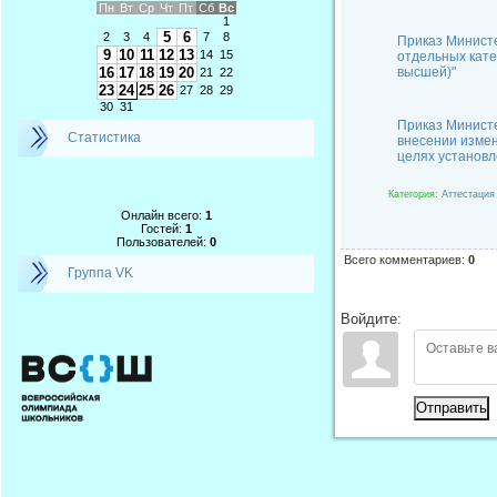
Пн
Вт
Ср
Чт
Пт
Сб
Вс
1
5
6
2
3
4
7
8
Приказ Министе
9
10
11
12
13
14
15
отдельных кате
16
17
18
19
20
высшей)"
21
22
23
24
25
26
27
28
29
30
31
Приказ
Минист
Статистика
внесении измен
целях установл
Категория
:
Аттестация
Онлайн всего:
1
Гостей:
1
Пользователей:
0
Всего комментариев
:
0
Группа VK
Войдите:
Отправить