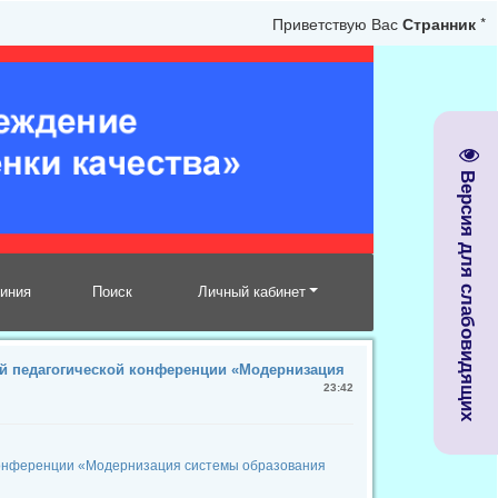
Приветствую Вас
Странник
*
Версия для слабовидящих
линия
Поиск
Личный кабинет
ой педагогической конференции «Модернизация
23:42
 конференции «Модернизация системы образования