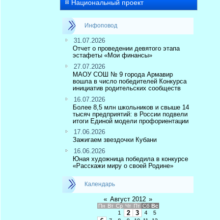
Национальный проект
Инфоповод
31.07.2026
Отчет о проведении девятого этапа
эстафеты «Мои финансы»
27.07.2026
МАОУ СОШ № 9 города Армавир
вошла в число победителей Конкурса
инициатив родительских сообществ
16.07.2026
Более 8,5 млн школьников и свыше 14
тысяч предприятий: в России подвели
итоги Единой модели профориентации
17.06.2026
Зажигаем звездочки Кубани
16.06.2026
Юная художница победила в конкурсе
«Расскажи миру о своей Родине»
Календарь
«
Август 2012
»
Пн
Вт
Ср
Чт
Пт
Сб
Вс
2
3
1
4
5