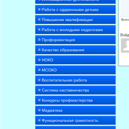
Работа с одаренными детьми
Повышение квалификации
Всег
Работа с молодыми педагогами
Войд
Профориентация
Качество образования
НОКО
МСОКО
Воспитательная работа
Система наставничества
Конкурсы профмастерства
Медиатека
Функциональная грамотность