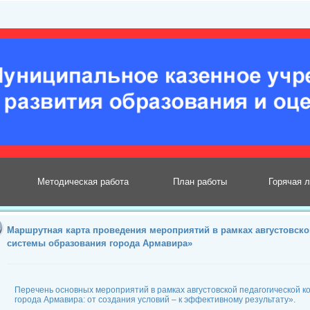
Методическая работа
План работы
Горячая 
Маршрутная карта проведения мероприятий в рамках августовск
системы образования города Армавира»
Перечень основных мероприятий в рамках августовской педагогической
города Армавира: от создания условий – к эффективному результату».