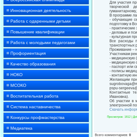
Для участия п
творческой д
Инновационная деятельность
гуманитарному,
В программе ла
- обучающие с
Работа с одаренными детьми
подготовку в В
- практические
Повышение квалификации
- деловые и пс
- культурная пр
Все расходы 
Работа с молодыми педагогами
транспортных р
Проживание – на
Профориентация
Участникам рек
- медицинскую 
- медицинскую 
Качество образования
- паспорт или 
- полисы медиц
НОКО
- контактную и
Желающим прин
sugrobovaga@ma
МСОКО
pspu-sergeeva@
Контактные те
Воспитательная работа
Ивановна).
Об участии в 
электронной по
Система наставничества
Скачать инфор
Конкурсы профмастерства
Просмотров
: 1612 |
До
Медиатека
Всего комментариев
:
0