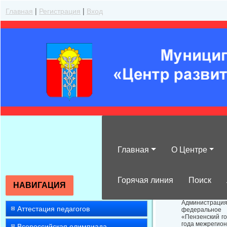
Главная
|
Регистрация
|
Вход
Главная
О Центре
Об организаци
Горячая линия
Поиск
НАВИГАЦИЯ
Администраци
Аттестация педагогов
федеральное 
«Пензенский го
года межрегион
Всероссийская олимпиада