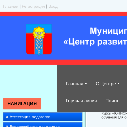
Главная
|
Регистрация
|
Вход
Главная
О Центре
Курсы «ЮНИОР
Горячая линия
Поиск
НАВИГАЦИЯ
Курсы «ЮНИОР»
Аттестация педагогов
обучения для о
Всероссийская олимпиада