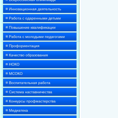
Инновационная деятельность
Работа с одаренными детьми
Повышение квалификации
Работа с молодыми педагогами
Профориентация
Качество образования
НОКО
МСОКО
Воспитательная работа
Система наставничества
Конкурсы профмастерства
Медиатека