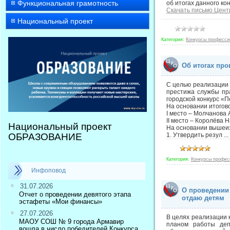
Функциональная грамотность
об итогах данного ко
Скачать письмо Цент
Национальный проект
Категория:
Конкурсы професси
Об итогах про
С целью реализации 
престижа службы пр
городской конкурс «П
На основании итогов
I место – Молчанова
II место – Королёва
Национальный проект
На основании вышеизл
ОБРАЗОВАНИЕ
1. Утвердить резул
...
Категория:
Конкурсы профес
Инфоповод
31.07.2026
О проведении 
Отчет о проведении девятого этапа
отдаю детям
эстафеты «Мои финансы»
27.07.2026
В целях реализации 
МАОУ СОШ № 9 города Армавир
планом работы деп
вошла в число победителей Конкурса