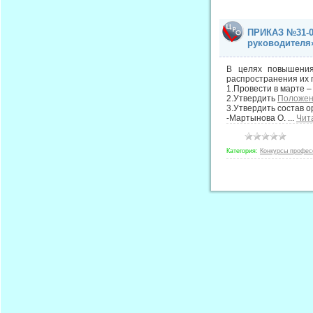
ПРИКАЗ №31-0
руководителя
В целях повышения
распространения их 
1.Провести в марте 
2.Утвердить
Положени
3.Утвердить состав 
-Мартынова О.
...
Чит
Категория:
Конкурсы профес