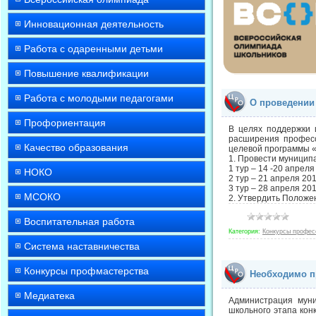
Инновационная деятельность
Работа с одаренными детьми
Повышение квалификации
Работа с молодыми педагогами
О проведении 
Профориентация
В целях поддержки 
расширения професс
Качество образования
целевой программы «
1. Провести муниципа
1 тур – 14 -20 апреля
НОКО
2 тур – 21 апреля 201
3 тур – 28 апреля 201
МСОКО
2. Утвердить Положе
Воспитательная работа
Категория:
Конкурсы профес
Система наставничества
Конкурсы профмастерства
Необходимо пр
Медиатека
Администрация муни
школьного этапа кон