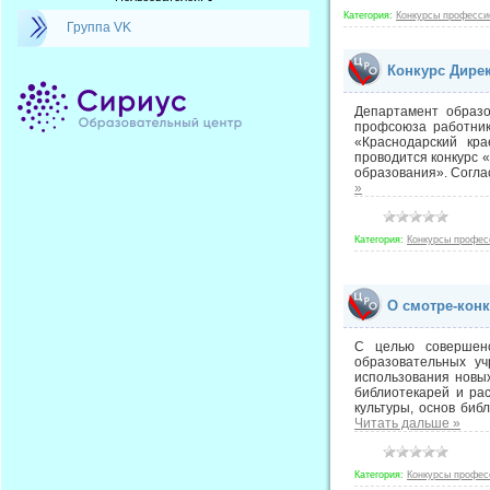
Категория:
Конкурсы професси
Группа VK
Конкурс Дире
Департамент образо
профсоюза работник
«Краснодарский кра
проводится конкурс 
образования». Согла
»
Категория:
Конкурсы профес
О смотре-конк
С целью совершенс
образовательных уч
использования новы
библиотекарей и ра
культуры, основ биб
Читать дальше »
Категория:
Конкурсы профес