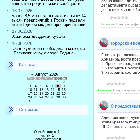
образования детей 
инициатив родительских сообществ
департамента образо
дополнительного обр
16.07.2026
Более 8,5 млн школьников и свыше 14
тысяч предприятий: в России подвели
итоги Единой модели профориентации
Категория:
Конкурсы профес
17.06.2026
Зажигаем звездочки Кубани
Городской кон
16.06.2026
Юная художница победила в конкурсе
«Расскажи миру о своей Родине»
С целью реализации 
Армавира, роста пре
1. Провести городско
Календарь
2. Утвердить Положен
3. Утвердить состав 
«
Август 2026
»
Пн
Вт
Ср
Чт
Пт
Сб
Вс
1
2
3
4
5
6
7
8
9
10
11
12
13
14
15
16
Категория:
Конкурсы професси
17
18
19
20
21
22
23
24
25
26
27
28
29
30
31
О предоставле
Статистика
Администрация муниц
этапе краевого конку
ЦРО (
приказ управле
Онлайн всего:
1
Гостей:
1
Пользователей:
0