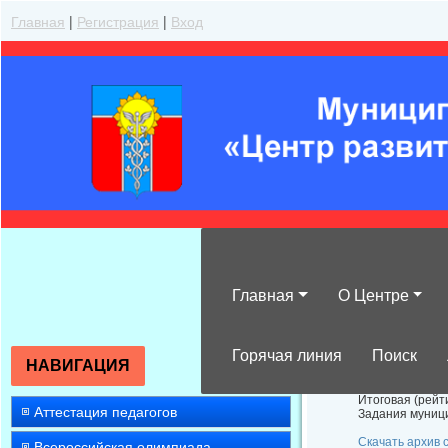
Главная
|
Регистрация
|
Вход
Главная
О Центре
Итоги проведе
Горячая линия
Поиск
НАВИГАЦИЯ
Итоговая (рейт
Аттестация педагогов
Задания муници
Скачать архив
Всероссийская олимпиада