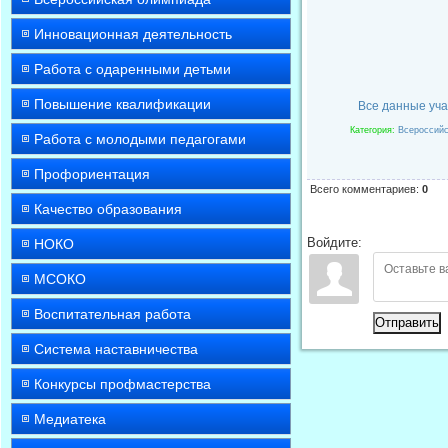
Инновационная деятельность
Работа с одаренными детьми
Повышение квалификации
Все данные уча
Категория
:
Всероссийс
Работа с молодыми педагогами
Профориентация
Всего комментариев
:
0
Качество образования
Войдите:
НОКО
МСОКО
Воспитательная работа
Отправить
Система наставничества
Конкурсы профмастерства
Медиатека