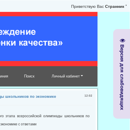
Приветствую Вас
Странник
*
Версия для слабовидящих
линия
Поиск
Личный кабинет
12:02
ды школьников по экономике
ного этапа всероссийской олимпиады школьников по
экономике с ответами