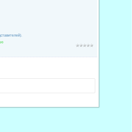
дставителей).
0
/
0