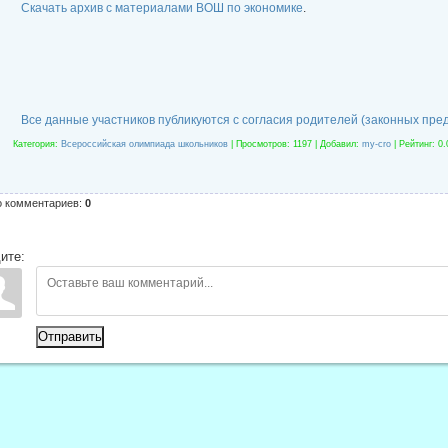
Скачать архив с материалами ВОШ по экономике
.
Все данные участников публикуются с согласия родителей (законных пре
Категория
:
Всероссийская олимпиада школьников
|
Просмотров
: 1197 |
Добавил
:
my-cro
|
Рейтинг
:
0.
о комментариев
:
0
ите:
Отправить