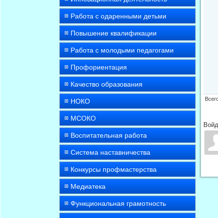
Работа с одаренными детьми
Повышение квалификации
Работа с молодыми педагогами
Профориентация
Качество образования
Всег
НОКО
МСОКО
Войд
Воспитательная работа
Система наставничества
Конкурсы профмастерства
Медиатека
Функциональная грамотность