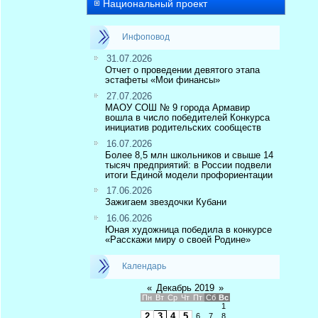
Национальный проект
Инфоповод
31.07.2026
Отчет о проведении девятого этапа
эстафеты «Мои финансы»
27.07.2026
МАОУ СОШ № 9 города Армавир
вошла в число победителей Конкурса
инициатив родительских сообществ
16.07.2026
Более 8,5 млн школьников и свыше 14
тысяч предприятий: в России подвели
итоги Единой модели профориентации
17.06.2026
Зажигаем звездочки Кубани
16.06.2026
Юная художница победила в конкурсе
«Расскажи миру о своей Родине»
Календарь
«
Декабрь 2019
»
Пн
Вт
Ср
Чт
Пт
Сб
Вс
1
2
3
4
5
6
7
8