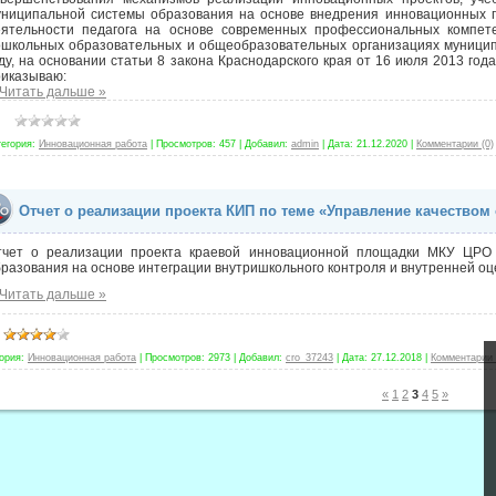
униципальной системы образования на основе внедрения инновационных 
еятельности педагога на основе современных профессиональных компете
ошкольных образовательных и общеобразовательных организациях муницип
ду, на основании статьи 8 закона Краснодарского края от 16 июля 2013 го
риказываю:
Читать дальше »
тегория:
Инновационная работа
|
Просмотров:
457
|
Добавил:
admin
|
Дата:
21.12.2020
|
Комментарии (0)
Отчет о реализации проекта КИП по теме «Управление качеством
тчет о реализации проекта краевой инновационной площадки МКУ ЦРО 
разования на основе интеграции внутришкольного контроля и внутренней оц
Читать дальше »
ория:
Инновационная работа
|
Просмотров:
2973
|
Добавил:
cro_37243
|
Дата:
27.12.2018
|
Комментарии 
«
1
2
3
4
5
»