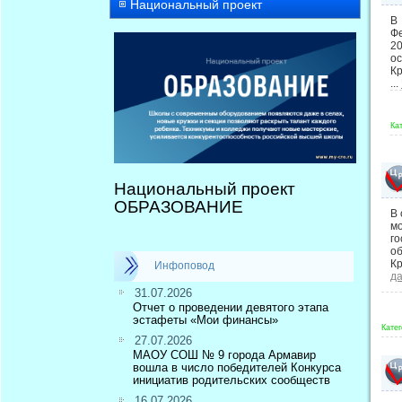
Национальный проект
В
Фе
20
о
Кр
...
Ка
Национальный проект
ОБРАЗОВАНИЕ
В 
мо
го
об
Кр
Инфоповод
д
31.07.2026
Отчет о проведении девятого этапа
эстафеты «Мои финансы»
Катег
27.07.2026
МАОУ СОШ № 9 города Армавир
вошла в число победителей Конкурса
инициатив родительских сообществ
16.07.2026