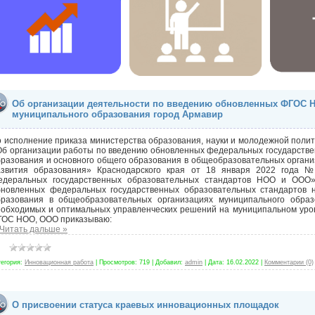
Об организации деятельности по введению обновленных ФГОС 
муниципального образования город Армавир
 исполнение приказа министерства образования, науки и молодежной полит
Об организации работы по введению обновленных федеральных государстве
разования и основного общего образования в общеобразовательных органи
азвития образования» Краснодарского края от 18 января 2022 года 
едеральных государственных образовательных стандартов НОО и ООО»
бновленных федеральных государственных образовательных стандартов н
бразования в общеобразовательных организациях муниципального образ
еобходимых и оптимальных управленческих решений на муниципальном уро
ГОС НОО, ООО приказываю:
Читать дальше »
тегория:
Инновационная работа
|
Просмотров:
719
|
Добавил:
admin
|
Дата:
16.02.2022
|
Комментарии (0)
О присвоении статуса краевых инновационных площадок