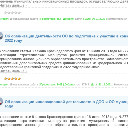
еречень муниципальных инновационных площадок, осуществляющих деяте
Читать дальше »
тегория:
Инновационная работа
|
Просмотров:
562
|
Добавил:
admin
|
Дата:
09.01.2022
|
Комментарии (0)
Об организации деятельности ОО по подготовке к участию в кон
2022 году
 основании статьи 8 закона Краснодарского края от 16 июля 2013 года № 27
еализации стратегических маршрутов развития муниципальной сист
рмированию инновационного образовательного пространства, комплексного
ривлечения дополнительных средств финансирования из федерального и к
едоставление грантовой поддержки в 2022 году приказываю:
Читать дальше »
тегория:
Инновационная работа
|
Просмотров:
3461
|
Добавил:
cro_37243
|
Дата:
31.12.2021
|
Комментари
Об организации инновационной деятельности в ДОО и ОО муниц
году
 основании статьи 8 закона Краснодарского края от 16 июля 2013 года №277
еализации стратегических маршрутов развития муниципальной сист
ормированию инновационного образовательного пространства, развит