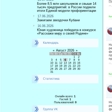
П
Более 8,5 млн школьников и свыше 14
...
тысяч предприятий: в России подвели
итоги Единой модели профориентации
17.06.2026
Ка
Зажигаем звездочки Кубани
16.06.2026
Юная художница победила в конкурсе
«Расскажи миру о своей Родине»
Календарь
На
р
«
Август 2026
»
фо
Пн
Вт
Ср
Чт
Пт
Сб
Вс
п
1
2
пр
3
4
5
6
7
8
9
...
10
11
12
13
14
15
16
17
18
19
20
21
22
23
24
25
26
27
28
29
30
31
Ка
Статистика
Онлайн всего:
1
Гостей:
1
На
Пользователей:
0
р
Группа VK
ф