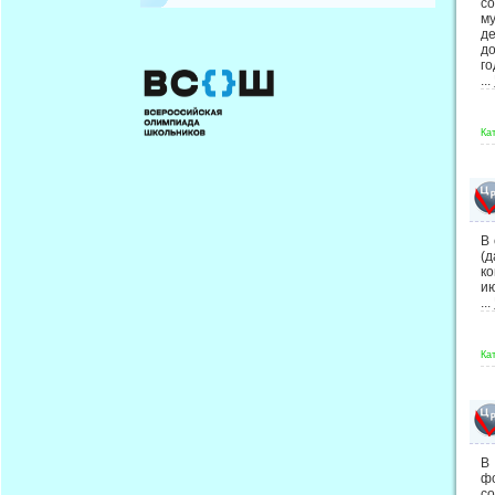
с
м
д
д
го
...
Ка
В 
(д
ко
ию
...
Ка
В
ф
с