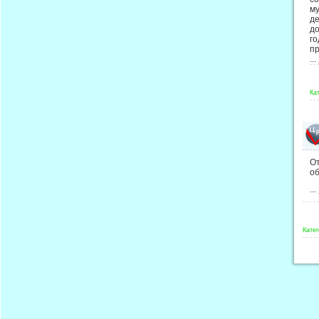
м
д
д
го
п
...
Ка
О
об
...
Катег