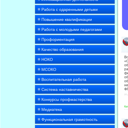
Работа с одаренными детьми
Повышение квалификации
Работа с молодыми педагогами
Профориентация
Качество образования
Во
НОКО
«
об
МСОКО
р
ф
о
Воспитательная работа
о
н
Система наставничества
Ф
...
Конкурсы профмастерства
Ка
Медиатека
Функциональная грамотность