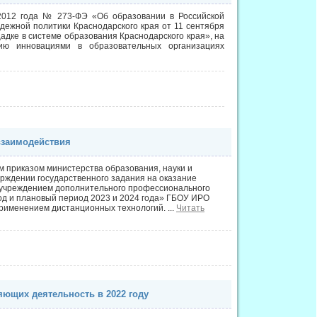
 2012 года № 273-ФЭ «Об образовании в Российской
дежной политики Краснодарского края от 11 сентября
дке в системе образования Краснодарского края», на
ию инновациями в образовательных организациях
взаимодействия
м приказом министерства образования, науки и
ерждении государственного задания на оказание
 учреждением дополнительного профессионального
од и плановый период 2023 и 2024 года» ГБОУ ИРО
 применением дистанционных технологий.
...
Читать
ющих деятельность в 2022 году