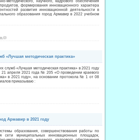
о-методического, научного, кадрового обеспечения
продуктов, формирования инновационного характера
ентностей развития инновационной деятельности в
ального образования город Армавир в 2022 учебном
и (0)
ужб «Лучшая методическая практика»
их служб «Лучшая методическая практика» в 2021 году
т 21 апреля 2021 года № 205 «О проведении краевого
ка» в 2021 году», на основании протокола № 1 от 08
иалов приказываю :
од Армавир в 2021 году
истемы образования, совершенствования работы по
ия сети муниципальных инновационных площадок,
о-методического, научного, кадрового обеспечения