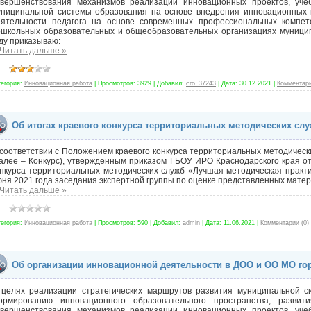
овершенствования механизмов реализации инновационных проектов, учебн
униципальной системы образования на основе внедрения инновационных 
еятельности педагога на основе современных профессиональных компет
ошкольных образовательных и общеобразовательных организациях муницип
ду приказываю:
Читать дальше »
тегория:
Инновационная работа
|
Просмотров:
3929
|
Добавил:
cro_37243
|
Дата:
30.12.2021
|
Комментари
Об итогах краевого конкурса территориальных методических сл
соответствии с Положением краевого конкурса территориальных методическ
алее – Конкурс), утвержденным приказом ГБОУ ИРО Краснодарского края о
нкурса территориальных методических служб «Лучшая методическая практи
ня 2021 года заседания экспертной группы по оценке представленных матер
Читать дальше »
тегория:
Инновационная работа
|
Просмотров:
590
|
Добавил:
admin
|
Дата:
11.06.2021
|
Комментарии (0)
Об организации инновационной деятельности в ДОО и ОО МО гор
 целях реализации стратегических маршрутов развития муниципальной с
ормированию инновационного образовательного пространства, развит
овершенствования механизмов реализации инновационных проектов, учебн