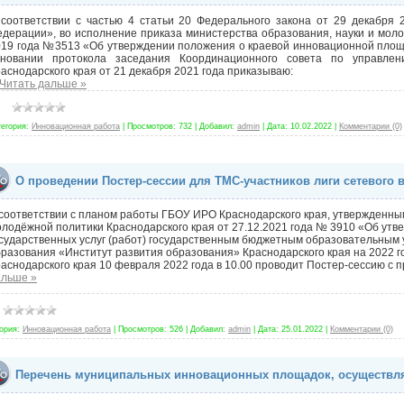
 соответствии с частью 4 статьи 20 Федерального закона от 29 декабря
дерации», во исполнение приказа министерства образования, науки и моло
19 года №3513 «Об утверждении положения о краевой инновационной площа
сновании протокола заседания Координационного совета по управлен
аснодарского края от 21 декабря 2021 года приказываю:
Читать дальше »
тегория:
Инновационная работа
|
Просмотров:
732
|
Добавил:
admin
|
Дата:
10.02.2022
|
Комментарии (0)
О проведении Постер-сессии для ТМС-участников лиги сетевого 
соответствии с планом работы ГБОУ ИРО Краснодарского края, утвержденны
лодёжной политики Краснодарского края от 27.12.2021 года № 3910 «Об утв
сударственных услуг (работ) государственным бюджетным образовательным
разования «Институт развития образования» Краснодарского края на 2022 г
аснодарского края 10 февраля 2022 года в 10.00 проводит Постер-сессию с
альше »
ория:
Инновационная работа
|
Просмотров:
526
|
Добавил:
admin
|
Дата:
25.01.2022
|
Комментарии (0)
Перечень муниципальных инновационных площадок, осуществля