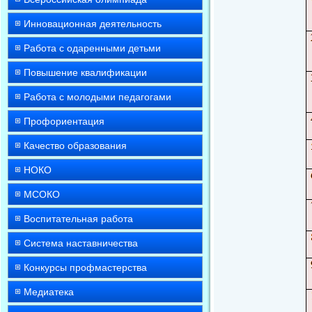
Инновационная деятельность
Работа с одаренными детьми
Повышение квалификации
Работа с молодыми педагогами
Профориентация
Качество образования
НОКО
МСОКО
Воспитательная работа
Система наставничества
Конкурсы профмастерства
Медиатека