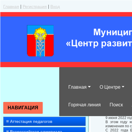
Главная
|
Регистрация
|
Вход
Главная
О Центре
ЕГЭ по общест
Горячая линия
Поиск
НАВИГАЦИЯ
9 июня 2022 го
Аттестация педагогов
В этом году к
изменения по 
С 2022 года Е
Всероссийская олимпиада