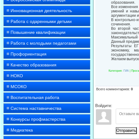
образования.
Все изменения
Инновационная деятельность
умений и навы
аргументации и 
В контрольно-
Работа с одаренными детьми
сочинения.
Во второй час
Повышение квалификации
законодательст
Максимальный б
Данный предме
Работа с молодыми педагогами
Результаты Е
экономику, м
Профориентация
государственно
Желаем выпускн
Качество образования
Категория
:
ГИА
|
Прос
НОКО
МСОКО
Всего комментариев
:
0
Воспитательная работа
Войдите:
Система наставничества
Конкурсы профмастерства
Медиатека
Отправить