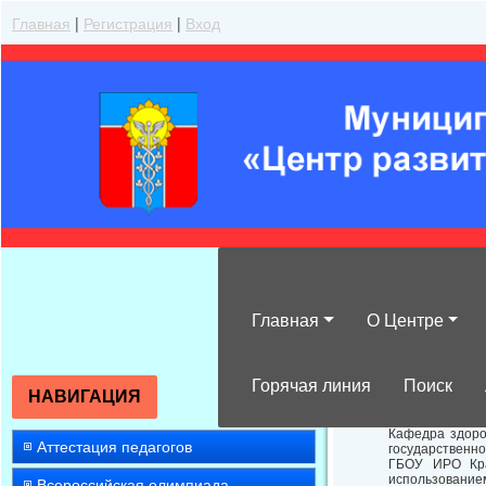
Главная
|
Регистрация
|
Вход
Главная
О Центре
Бюджетные кур
Горячая линия
Поиск
НАВИГАЦИЯ
Кафедра здоро
Аттестация педагогов
государственн
ГБОУ ИРО Кра
использование
Всероссийская олимпиада