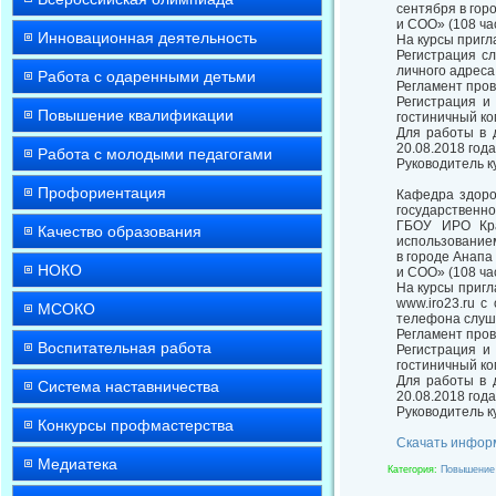
сентября в гор
и СОО» (108 час
Инновационная деятельность
На курсы пригл
Регистрация с
личного адреса
Работа с одаренными детьми
Регламент прове
Регистрация и 
Повышение квалификации
гостиничный ко
Для работы в 
20.08.2018 год
Работа с молодыми педагогами
Руководитель к
Профориентация
Кафедра здоро
государственн
ГБОУ ИРО Кра
Качество образования
использованием
в городе Анапа
НОКО
и СОО» (108 час
На курсы пригл
www.iro23.ru 
МСОКО
телефона слуш
Регламент прове
Воспитательная работа
Регистрация и 
гостиничный ко
Для работы в 
Система наставничества
20.08.2018 год
Руководитель к
Конкурсы профмастерства
Скачать инфор
Медиатека
Категория
:
Повышение