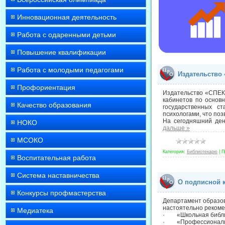
Инновационная деятельность
Работа с одаренными детьми
Повышение квалификации
Работа с молодыми педагогами
Издательство
Профориентация
Издательство «СПЕК
кабинетов по основ
Качество образования
государственных с
психологами, что по
На сегодняшний ден
НОКО
дальше »
МСОКО
Категория:
Библиотекарю
|
П
Воспитательная работа
Система наставничества
О подписной 
Конкурсы профмастерства
Департамент образов
настоятельно рекоме
Медиатека
· «Школьная библ
· «Профессиональна