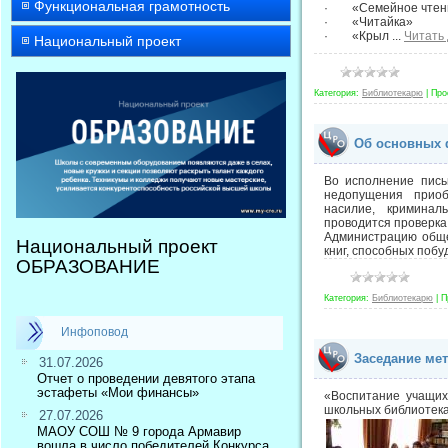
Функциональная грамотность
· «Семейное чтен
· «Читайка»
· «Крыл
...
Читать
Национальный проект
Категория:
Библиотекарю
|
Про
Об основных 
Во исполнение пись
недопущения приобр
насилие, криминаль
проводится провер
Администрацию обще
Национальный проект
книг, способных поб
ОБРАЗОВАНИЕ
Категория:
Библиотекарю
|
П
Инфоповод
Заседание ме
31.07.2026
Отчет о проведении девятого этапа
эстафеты «Мои финансы»
«Воспитание учащих
школьных библиотека
27.07.2026
МАОУ СОШ № 9 города Армавир
вошла в число победителей Конкурса