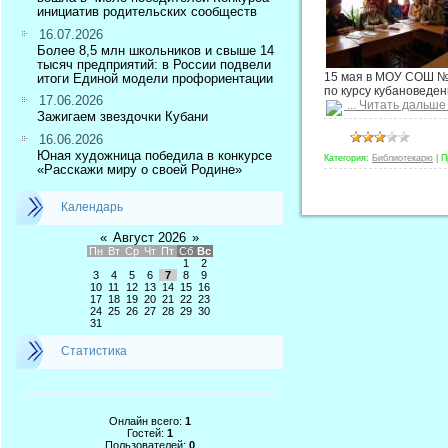
инициатив родительских сообществ
16.07.2026
Более 8,5 млн школьников и свыше 14
тысяч предприятий: в России подвели
15 мая в МОУ СОШ №2
итоги Единой модели профориентации
по курсу кубановеден
17.06.2026
...
Читать дальше
Зажигаем звездочки Кубани
16.06.2026
Юная художница победила в конкурсе
Категория:
Библиотекарю
|
П
«Расскажи миру о своей Родине»
Календарь
«
Август 2026
»
Пн
Вт
Ср
Чт
Пт
Сб
Вс
1
2
3
4
5
6
7
8
9
10
11
12
13
14
15
16
17
18
19
20
21
22
23
24
25
26
27
28
29
30
31
Статистика
Онлайн всего:
1
Гостей:
1
Пользователей:
0