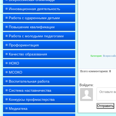
Инновационная деятельность
Работа с одаренными детьми
Повышение квалификации
Работа с молодыми педагогами
Профориентация
Качество образования
Категория
:
Всероссийс
НОКО
Всего комментариев
:
0
МСОКО
Воспитательная работа
Войдите:
Система наставничества
Конкурсы профмастерства
Отправить
Медиатека