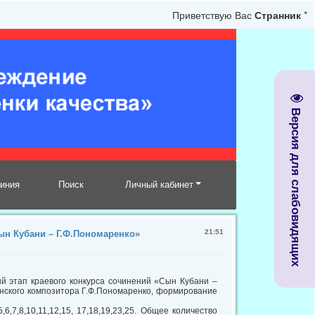
Приветствую Вас
Странник
*
Версия для слабовидящих
линия
Поиск
Личный кабинет
21:51
ын Кубани – Г.Ф.Пономаренко»
й этап краевого конкурса сочинений «Сын Кубани –
анского композитора Г.Ф.Пономаренко, формирование
7,8,10,11,12,15, 17,18,19,23,25. Общее количество