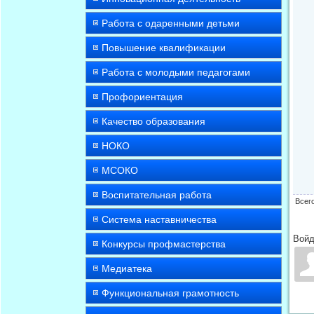
Работа с одаренными детьми
Повышение квалификации
Работа с молодыми педагогами
Профориентация
Качество образования
НОКО
МСОКО
Воспитательная работа
Всег
Система наставничества
Войд
Конкурсы профмастерства
Медиатека
Функциональная грамотность