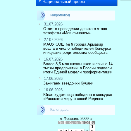
Национальный проект
Инфоповод
31.07.2026
Отчет о проведении девятого этапа
эстафеты «Мои финансы»
27.07.2026
МАОУ СОШ № 9 города Армавир
вошла в число победителей Конкурса
инициатив родительских сообществ
16.07.2026
Более 8,5 млн школьников и свыше 14
тысяч предприятий: в России подвели
итоги Единой модели профориентации
17.06.2026
Зажигаем звездочки Кубани
16.06.2026
Юная художница победила в конкурсе
«Расскажи миру о своей Родине»
Календарь
«
Февраль 2009
»
Пн
Вт
Ср
Чт
Пт
Сб
Вс
1