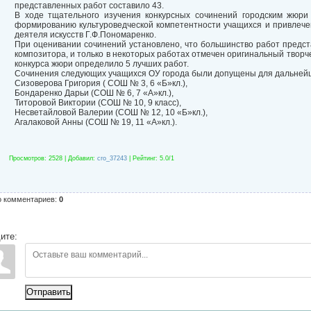
представленных работ составило 43.
В ходе тщательного изучения конкурсных сочинений городским жюри
формированию культуроведческой компетентности учащихся и привлече
деятеля искусств Г.Ф.Пономаренко.
При оценивании сочинений установлено, что большинство работ предс
композитора, и только в некоторых работах отмечен оригинальный творч
конкурса жюри определило 5 лучших работ.
Сочинения следующих учащихся ОУ города были допущены для дальнейше
Сизоверова Григория ( СОШ № 3, 6 «Б»кл.),
Бондаренко Дарьи (СОШ № 6, 7 «А»кл.),
Титоровой Виктории (СОШ № 10, 9 класс),
Несветайловой Валерии (СОШ № 12, 10 «Б»кл.),
Агалаковой Анны (СОШ № 19, 11 «А»кл.).
Просмотров
: 2528 |
Добавил
:
cro_37243
|
Рейтинг
:
5.0
/
1
о комментариев
:
0
ите:
Отправить