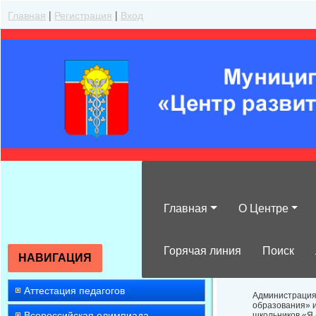
Главная
|
Регистрация
|
Вход
Главная
О Центре
О конкурсе ис
исследователь
Горячая линия
Поиск
НАВИГАЦИЯ
Аттестация педагогов
Администрация
образования» и
Всероссийская олимпиада
школьников «Я -