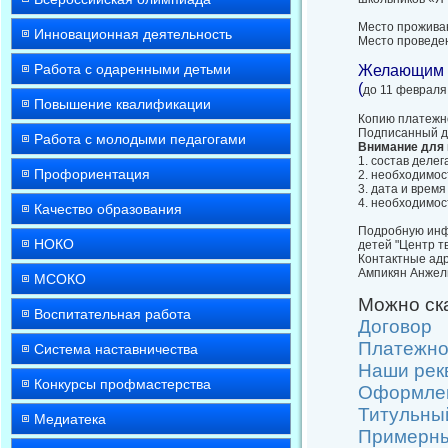
Место проживан
Инновационная деятельность
Место проведен
Работа с одаренными детьми
Желающим п
(
до 11 февраля
Повышение квалификации
Копию платежн
Подписанный до
Работа с молодыми педагогами
Внимание для 
1. состав делег
Профориентация
2. необходимос
3. дата и врем
4. необходимос
Качество образования
Подробную инф
НОКО
детей "Центр тв
Контактные адре
Ампикян Анжели
МСОКО
Можно ск
Воспитательная работа
Договор
Платежно
Система наставничества
Наши рек
Конкурсы профмастерства
Оформлен
Титульны
Медиатека
Примерны