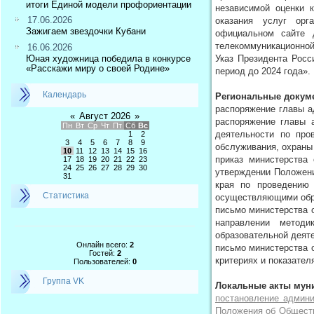
итоги Единой модели профориентации
независимой оценки 
17.06.2026
оказания услуг орг
Зажигаем звездочки Кубани
официальном сайте 
телекоммуникационной 
16.06.2026
Указ Президента Росс
Юная художница победила в конкурсе
«Расскажи миру о своей Родине»
период до 2024 года».
Календарь
Региональные докум
распоряжение главы а
«
Август 2026
»
распоряжение главы а
Пн
Вт
Ср
Чт
Пт
Сб
Вс
деятельности по про
1
2
3
4
5
6
7
8
9
обслуживания, охраны 
10
11
12
13
14
15
16
приказ министерства
17
18
19
20
21
22
23
24
25
26
27
28
29
30
утверждении Положени
31
края по проведению 
Статистика
осуществляющими обр
письмо министерства о
направлении методи
образовательной деят
Онлайн всего:
2
письмо министерства о
Гостей:
2
критериях и показател
Пользователей:
0
Группа VK
Локальные акты мун
постановление админи
Положения об Обществ