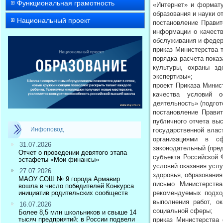
Функциональная грамотность
«Интернет» и формат
образования и науки о
Национальный проект
постановление Правит
информации о качеств
обслуживания и федер
приказ Министерства 
порядка расчета пока
культуры, охраны зд
экспертизы»;
проект Приказа Минис
качества условий о
деятельность» (подгот
постановление Прави
публичного отчета вы
Инфоповод
государственной влас
организациями в сф
31.07.2026
законодательный (пред
Отчет о проведении девятого этапа
субъекта Российской 
эстафеты «Мои финансы»
условий оказания услу
27.07.2026
здоровья, образовани
МАОУ СОШ № 9 города Армавир
письмо Министерств
вошла в число победителей Конкурса
инициатив родительских сообществ
рекомендуемых подхо
выполнения работ, о
16.07.2026
социальной сферы;
Более 8,5 млн школьников и свыше 14
тысяч предприятий: в России подвели
приказ Министерства