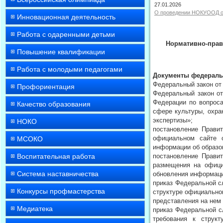
27.01.2026
О проведении НОКУООД об
Инновационная деятельность
Работа с одаренными детьми
Нормативно-прав
Повышение квалификации
Работа с молодыми педагогами
Документы федераль
Федеральный закон от 
Профориентация
Федеральный закон от
Федерации по вопроса
Качество образования
сфере культуры, охра
экспертизы»;
НОКО
постановление Прави
официальном сайте о
МСОКО
информации об образо
Воспитательная работа
постановление Прави
размещения на офици
Система наставничества
обновления информаци
приказ Федеральной с
Конкурсы профмастерства
структуре официально
представления на нем
Медиатека
приказ Федеральной с
требования к структ