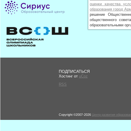
оценки качества усл
образования город Ар
решение Общественн
общественного совет
образовательными орг
ПОДПИСАТЬСЯ
Хостинг от
uCoz
RSS
Copyright ©2007-2026
Центр развития образован