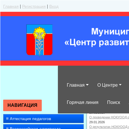
Главная
|
Регистрация
|
Вход
Главная
О Центре
Независимая о
Горячая линия
Поиск
Независимая оценка к
НАВИГАЦИЯ
20.02.2026
О проведении НОКУООД об
Аттестация педагогов
29.01.2026
О результатах НОКУООД о
Всероссийская олимпиада