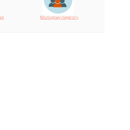
ая
Молодому педагогу