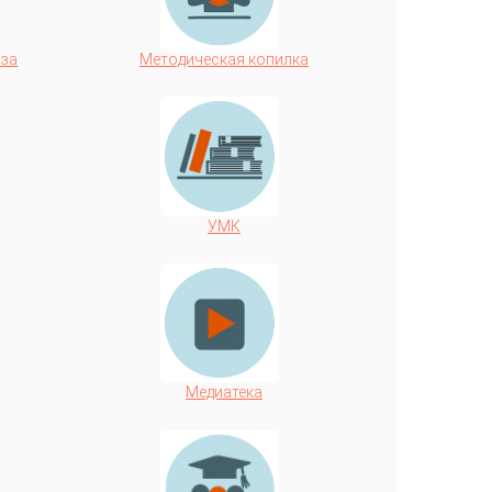
аза
Методическая копилка
УМК
Медиатека