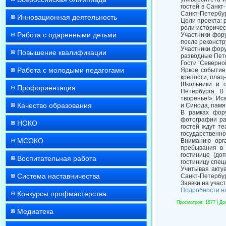
гостей в Санкт
Санкт-Петербур
Инновационная деятельность
Цели проекта: 
роли историчес
Работа с одаренными детьми
Участники фору
после реконстр
Участники фор
Повышение квалификации
разводные Пет
Гости Северно
Работа с молодыми педагогами
Яркое событие
крепости, плац
Школьники и с
Профориентация
Петербурга. В
творенье!»: Ис
Качество образования
и Синода, памя
В рамках фор
фотографии ра
НОКО
гостей ждут т
государственно
МСОКО
Вниманию орг
пребывания в 
гостинице (до
Воспитательная работа
гостиницу спец
Учитывая акту
Система наставничества
Санкт-Петербур
Заявки на участ
Подробности на 
Конкурсы профмастерства
Просмотров
: 1877 |
До
Медиатека