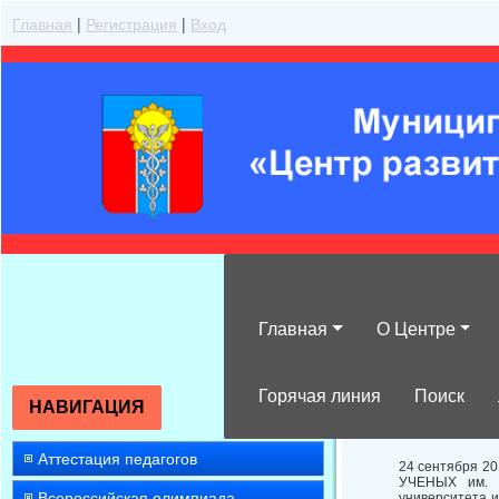
Главная
|
Регистрация
|
Вход
Главная
О Центре
Приглашаем ст
образовательн
Горячая линия
Поиск
НАВИГАЦИЯ
Аттестация педагогов
24 сентября 2
УЧЕНЫХ им. М
Всероссийская олимпиада
университета 