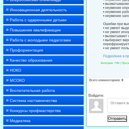
• выхватывание
• неумение опр
Инновационная деятельность
• неумение раб
• неумение зап
Работа с одаренными детьми
Ошибки при вып
• не умеют выд
Повышение квалификации
• не умеют игн
• выхватывают 
Работа с молодыми педагогами
• выбирают вари
перефразирует 
• не умеют пол
Профориентация
Подробнее в п
Качество образования
Категория
:
ГИА
|
Прос
НОКО
МСОКО
Всего комментариев
:
0
Воспитательная работа
Войдите:
Система наставничества
Конкурсы профмастерства
Отправить
Медиатека