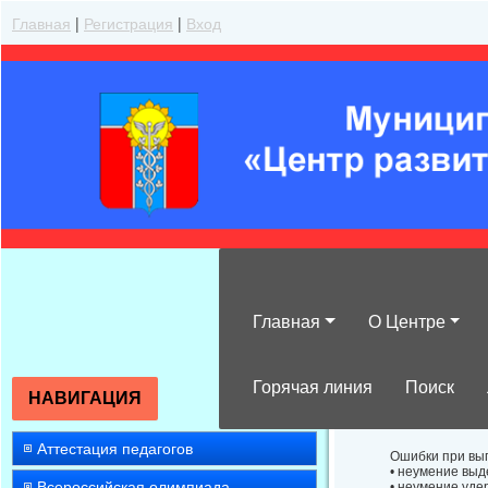
Главная
|
Регистрация
|
Вход
Главная
О Центре
Особенности по
английского яз
Горячая линия
Поиск
НАВИГАЦИЯ
Аттестация педагогов
Ошибки при вып
• неумение вы
Всероссийская олимпиада
• неумение уде