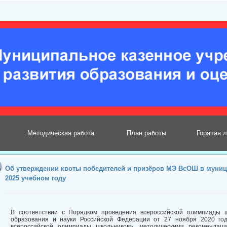
Методическая работа
План работы
Горячая 
Об утверждении квоты победителей и призёров МЭ ВсОШ в муниц
2025 учебном году
В соответствии с Порядком проведения всероссийской олимпиады ш
образования и науки Российской Федерации от 27 ноября 2020 г
всероссийской олимпиады школьников», методическими рекоменда