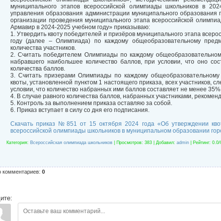
муниципального этапов всероссийской олимпиады школьников в 2024
управления образования администрации муниципального образования 
организации проведения муниципального этапа всероссийской олимпи
Армавир в 2024-2025 учебном году» приказываю:
1. Утвердить квоту победителей и призёров муниципального этапа всер
году (далее – Олимпиада) по каждому общеобразовательному предм
количества участников.
2. Считать победителем Олимпиады по каждому общеобразовательному
набравшего наибольшее количество баллов, при условии, что оно со
количества баллов.
3. Считать призерами Олимпиады по каждому общеобразовательному 
квоты, установленной пунктом 1 настоящего приказа, всех участников, с
условии, что количество набранных ими баллов составляет не менее 35%
4. В случае равного количества баллов, набранных участниками, рекоменд
5. Контроль за выполнением приказа оставляю за собой.
6. Приказ вступает в силу со дня его подписания.
Скачать приказ №851 от 15 октября 2024 года «Об утверждении кво
всероссийской олимпиады школьников в муниципальном образовании горо
Категория
:
Всероссийская олимпиада школьников
|
Просмотров
: 383 |
Добавил
:
admin
|
Рейтинг
:
0.0
/
о комментариев
:
0
ите: