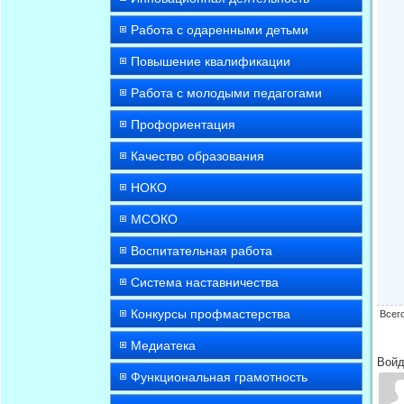
Работа с одаренными детьми
Повышение квалификации
Работа с молодыми педагогами
Профориентация
Качество образования
НОКО
МСОКО
Воспитательная работа
Система наставничества
Конкурсы профмастерства
Всег
Медиатека
Войд
Функциональная грамотность