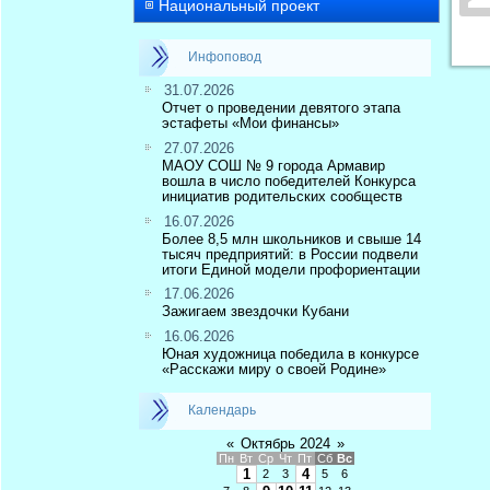
Национальный проект
Инфоповод
31.07.2026
Отчет о проведении девятого этапа
эстафеты «Мои финансы»
27.07.2026
МАОУ СОШ № 9 города Армавир
вошла в число победителей Конкурса
инициатив родительских сообществ
16.07.2026
Более 8,5 млн школьников и свыше 14
тысяч предприятий: в России подвели
итоги Единой модели профориентации
17.06.2026
Зажигаем звездочки Кубани
16.06.2026
Юная художница победила в конкурсе
«Расскажи миру о своей Родине»
Календарь
«
Октябрь 2024
»
Пн
Вт
Ср
Чт
Пт
Сб
Вс
1
4
2
3
5
6