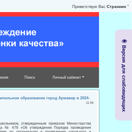
Приветствую Вас
Странник
*
Версия для слабовидящих
линия
Поиск
Личный кабинет
ипальном образовании город Армавир в 2024-
11:56
кольников, утвержденным приказом Министерства
ода № 678 «Об утверждении Порядка проведения
циями по организации и проведению школьного и