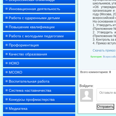
школьников, ут
«Об утвержде
Инновационная деятельность
организации и
году (Москва, 
Работа с одаренными детьми
всероссийской 
На основании 
1. Утвердить и
Повышение квалификации
(Приложение №
2. Утвердить 
Работа с молодыми педагогами
(Приложение №
3. Контроль за
4. Приказ вступ
Профориентация
Скачать приказ
Качество образования
Категория
:
Всероссийс
НОКО
МСОКО
Всего комментариев
:
0
Воспитательная работа
Войдите:
Система наставничества
Конкурсы профмастерства
Отправить
Медиатека