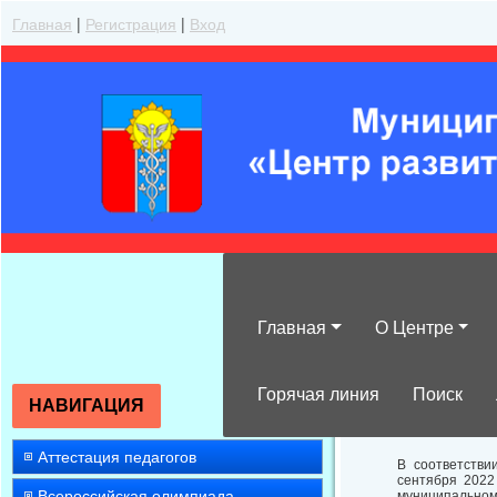
Главная
|
Регистрация
|
Вход
Главная
О Центре
Об утверждени
в 2022-2023 уч
Горячая линия
Поиск
НАВИГАЦИЯ
Аттестация педагогов
В соответстви
сентября 2022
Всероссийская олимпиада
муниципальном