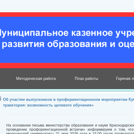
Методическая работа
План работы
Горячая 
Об участии выпускников в профориентационном мероприятии Куб
траектория: возможность целевого обучения»
На основании письма министерства образования и науки Краснодарског
проведении профориентационной встречи» информируем о том, чт
медицинский университет» 21 мая 2026 года в 15.00 часов проводит