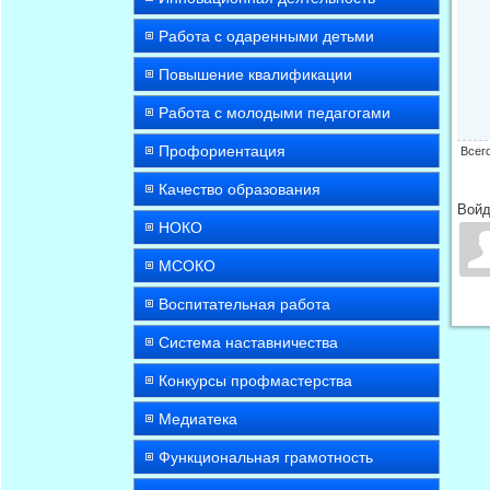
Работа с одаренными детьми
Повышение квалификации
Работа с молодыми педагогами
Профориентация
Всег
Качество образования
Войд
НОКО
МСОКО
Воспитательная работа
Система наставничества
Конкурсы профмастерства
Медиатека
Функциональная грамотность