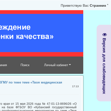
Приветствую Вас
Странник
*
Версия для слабовидящих
линия
Поиск
Личный кабинет
ГМУ по теме теме «Твоя медицинская
17:13
о края от 15 мая 2026 года № 47-01-13-8696/26 «О
о на базе ФГБОУ ВО «Кубанский государственный
ся профориентационное мероприятие по теме «Твоя