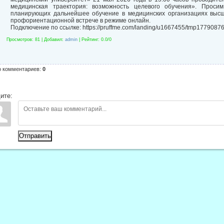
медицинская траектория: возможность целевого обучения». Просим 
планирующих дальнейшее обучение в медицинских организациях высш
профориентационной встрече в режиме онлайн.
Подключение по ссылке: https://pruffme.com/landing/u1667455/tmp1779087
Просмотров
: 81 |
Добавил
:
admin
|
Рейтинг
:
0.0
/
0
о комментариев
:
0
ите:
Отправить