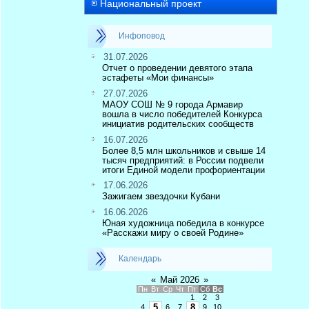
Национальный проект
Инфоповод
31.07.2026
Отчет о проведении девятого этапа
эстафеты «Мои финансы»
27.07.2026
МАОУ СОШ № 9 города Армавир
вошла в число победителей Конкурса
инициатив родительских сообществ
16.07.2026
Более 8,5 млн школьников и свыше 14
тысяч предприятий: в России подвели
итоги Единой модели профориентации
17.06.2026
Зажигаем звездочки Кубани
16.06.2026
Юная художница победила в конкурсе
«Расскажи миру о своей Родине»
Календарь
«
Май 2026
»
Пн
Вт
Ср
Чт
Пт
Сб
Вс
1
2
3
5
8
4
6
7
9
10