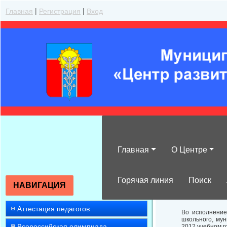
Главная
|
Регистрация
|
Вход
Главная
О Центре
Об участии в з
2012 учебном г
Горячая линия
Поиск
НАВИГАЦИЯ
Аттестация педагогов
Во исполнение
школьного, му
Всероссийская олимпиада
2012 учебном г