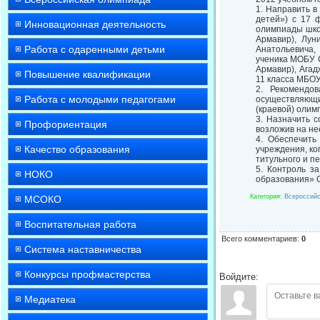
1. Направить в
детей») с 17 
Инновационная деятельность
олимпиады школ
Армавир), Лун
Работа с одаренными детьми
Анатольевича,
ученика МОБУ С
Армавир), Ага
Повышение квалификации
11 класса МБОУ
2. Рекомендов
Работа с молодыми педагогами
осуществляющи
(краевой) олим
3. Назначить 
Профориентация
возложив на не
4. Обеспечить
Качество образования
учреждения, ко
титульного и п
5. Контроль з
НОКО
образования» 
Категория
:
Всероссийс
МСОКО
Воспитательная работа
Всего комментариев
:
0
Система наставничества
Конкурсы профмастерства
Войдите:
Медиатека