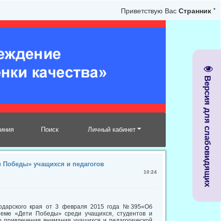
Приветствую Вас
Странник
*
Версия для слабовидящих
линия
Поиск
Личный кабинет
и Победы» учащихся и педагогов
10:24
нодарского края от 3 февраля 2015 года №395«Об
 теме «Дети Победы» среди учащихся, студентов и
ю привлечения внимания учащихся и педагогической