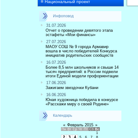
Национальный проект
Инфоповод
31.07.2026
Отчет о проведении девятого этапа
эстафеты «Мои финансы»
27.07.2026
МАОУ СОШ № 9 города Армавир
вошла в число победителей Конкурса
инициатив родительских сообществ
16.07.2026
Более 8,5 млн школьников и свыше 14
тысяч предприятий: в России подвели
итоги Единой модели профориентации
17.06.2026
Зажигаем звездочки Кубани
16.06.2026
Юная художница победила в конкурсе
«Расскажи миру о своей Родине»
Календарь
«
Февраль 2015
»
Пн
Вт
Ср
Чт
Пт
Сб
Вс
1
2
3
4
5
6
7
8