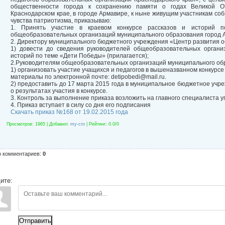
общественности города к сохранению памяти о годах Великой О
Краснодарском крае, в городе Армавире, к ныне живущим участникам со
чувства патриотизма, приказываю:
1. Принять участие в краевом конкурсе рассказов и историй 
общеобразовательных организаций муниципального образования город 
2. Директору муниципального бюджетного учреждения «Центр развития 
1) довести до сведения руководителей общеобразовательных органи
историй по теме «Дети Победы» (прилагается);
2.Руководителям общеобразовательных организаций муниципального об
1) организовать участие учащихся и педагогов в вышеназванном конкурсе 
материалы по электронной почте: detipobedi@mail.ru.
2) предоставить до 17 марта 2015 года в муниципальное бюджетное уч
о результатах участия в конкурсе.
3. Контроль за выполнение приказа возложить на главного специалиста у
4. Приказ вступает в силу со дня его подписания
Скачать приказ №168 от 19.02.2015 года
Просмотров
: 1965 |
Добавил
:
my-cro
|
Рейтинг
:
0.0
/
0
о комментариев
:
0
ите:
Отправить