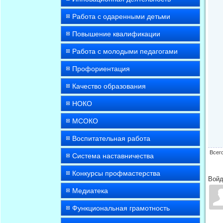
Работа с одаренными детьми
Повышение квалификации
Работа с молодыми педагогами
Профориентация
Качество образования
НОКО
МСОКО
Воспитательная работа
Всег
Система наставничества
Конкурсы профмастерства
Войд
Медиатека
Функциональная грамотность