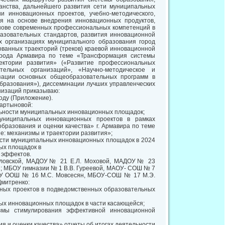
нства, дальнейшего развития сети муниципальных
 инновационных проектов, учебно-методического,
ия на основе внедрения инновационных продуктов,
снове современных профессиональных компетенций в
азовательных стандартов, развития инновационной
 организациях муниципального образования город
ованных траекторий (треков) краевой инновационной
орода Армавира по теме «Трансформация системы
ектории развития» («Развитие профессиональных
тельных организаций», «Научно-методическое и
зации основных общеобразовательных программ в
бразования»), диссеминации лучших управленческих
низаций приказываю:
оду (Приложение).
Мартыновой:
ельности муниципальных инновационных площадок;
униципальных инновационных проектов в рамках
разования и оценки качества» г. Армавира по теме
: механизмы и траектории развития»;
ости муниципальных инновационных площадок в 2024
ых площадок в
 эффектов.
зловской, МАДОУ№ 21 Е.Л. Моховой, МАДОУ№ 23
; МБОУ гимназии № 1 В.В. Гуреевой, МАОУ- СОШ № 7
БОУ ООШ № 16 М.С. Мовсесян, МБОУ-СОШ № 17 М.Э.
митренко:
нных проектов в подведомственных образовательных
ых инновационных площадок в части касающейся;
измы стимулирования эффективной инновационной
ия и оценки качества» отчеты об итогах деятельности