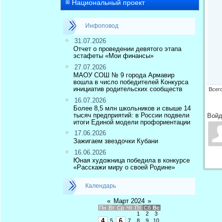
Национальный проект
Инфоповод
31.07.2026
Отчет о проведении девятого этапа
эстафеты «Мои финансы»
27.07.2026
МАОУ СОШ № 9 города Армавир
вошла в число победителей Конкурса
инициатив родительских сообществ
Всег
16.07.2026
Более 8,5 млн школьников и свыше 14
тысяч предприятий: в России подвели
Войд
итоги Единой модели профориентации
17.06.2026
Зажигаем звездочки Кубани
16.06.2026
Юная художница победила в конкурсе
«Расскажи миру о своей Родине»
Календарь
«
Март 2024
»
Пн
Вт
Ср
Чт
Пт
Сб
Вс
1
2
3
4
6
5
7
8
9
10