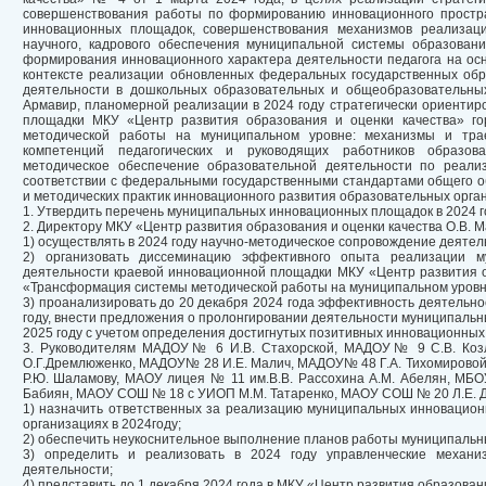
совершенствования работы по формированию инновационного простра
инновационных площадок, совершенствования механизмов реализации
научного, кадрового обеспечения муниципальной системы образован
формирования инновационного характера деятельности педагога на о
контексте реализации обновленных федеральных государственных обр
деятельности в дошкольных образовательных и общеобразовательных
Армавир, планомерной реализации в 2024 году стратегически ориентир
площадки МКУ «Центр развития образования и оценки качества» г
методической работы на муниципальном уровне: механизмы и тра
компетенций педагогических и руководящих работников образова
методическое обеспечение образовательной деятельности по реали
соответствии с федеральными государственными стандартами общего о
и методических практик инновационного развития образовательных орга
1. Утвердить перечень муниципальных инновационных площадок в 2024 г
2. Директору МКУ «Центр развития образования и оценки качества О.В. 
1) осуществлять в 2024 году научно-методическое сопровождение деят
2) организовать диссеминацию эффективного опыта реализации м
деятельности краевой инновационной площадки МКУ «Центр развития об
«Трансформация системы методической работы на муниципальном уровне
3) проанализировать до 20 декабря 2024 года эффективность деятельн
году, внести предложения о пролонгировании деятельности муниципальн
2025 году с учетом определения достигнутых позитивных инновационных
3. Руководителям МАДОУ№ 6 И.В. Стахорской, МАДОУ№ 9 С.В. Ко
О.Г.Дремлюженко, МАДОУ№ 28 И.Е. Малич, МАДОУ№ 48 Г.А. Тихомировой
Р.Ю. Шаламову, МАОУ лицея № 11 им.В.В. Рассохина А.М. Абелян, М
Бабиян, МАОУ СОШ № 18 с УИОП М.М. Татаренко, МАОУ СОШ № 20 Л.Е. Д
1) назначить ответственных за реализацию муниципальных инновацио
организациях в 2024году;
2) обеспечить неукоснительное выполнение планов работы муниципальн
3) определить и реализовать в 2024 году управленческие механ
деятельности;
4) представить до 1 декабря 2024 года в МКУ «Центр развития образован