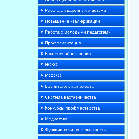
Работа с одаренными детьми
Повышение квалификации
Работа с молодыми педагогами
Профориентация
Качество образования
НОКО
МСОКО
Воспитательная работа
Система наставничества
Конкурсы профмастерства
Медиатека
Функциональная грамотность