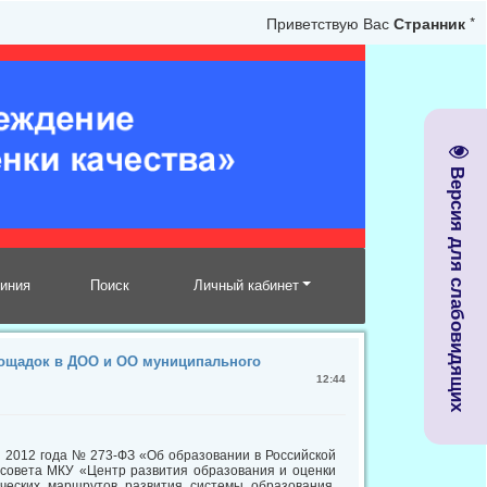
Приветствую Вас
Странник
*
Версия для слабовидящих
линия
Поиск
Личный кабинет
ощадок в ДОО и ОО муниципального
12:44
ря 2012 года № 273-ФЗ «Об образовании в Российской
 совета МКУ «Центр развития образования и оценки
ческих маршрутов развития системы образования,