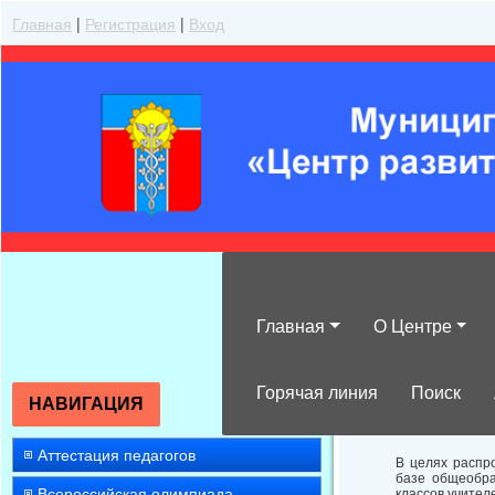
Главная
|
Регистрация
|
Вход
Главная
О Центре
Об итогах пров
история»
Горячая линия
Поиск
НАВИГАЦИЯ
Аттестация педагогов
В целях распр
базе общеобр
Всероссийская олимпиада
классов учител