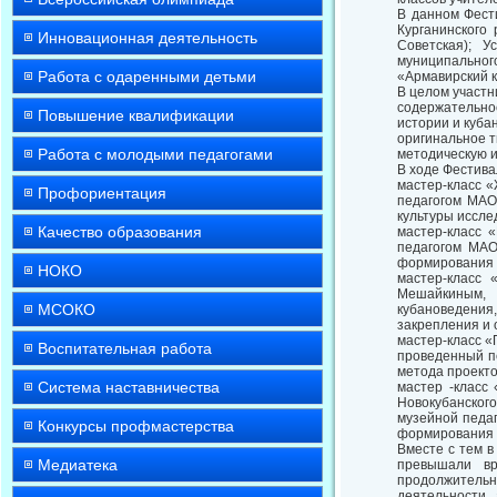
В данном Фести
Курганинского 
Инновационная деятельность
Советская); 
муниципальног
Работа с одаренными детьми
«Армавирский к
В целом участн
содержательно
Повышение квалификации
истории и куба
оригинальное 
Работа с молодыми педагогами
методическую и
В ходе Фестива
мастер-класс «
Профориентация
педагогом МАО
культуры иссле
Качество образования
мастер-класс «
педагогом МАО
формирования 
НОКО
мастер-класс
Мешайкиным, 
МСОКО
кубановедения
закрепления и 
мастер-класс «
Воспитательная работа
проведенный п
метода проекто
Система наставничества
мастер -класс
Новокубанског
музейной педаг
Конкурсы профмастерства
формирования 
Вместе с тем в
Медиатека
превышали вр
продолжитель
деятельности,