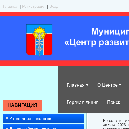
Главная
|
Регистрация
|
Вход
Главная
О Центре
Об итогах про
году
Горячая линия
Поиск
НАВИГАЦИЯ
Аттестация педагогов
В соответстви
августа 2023
Всероссийская олимпиада
муниципальном