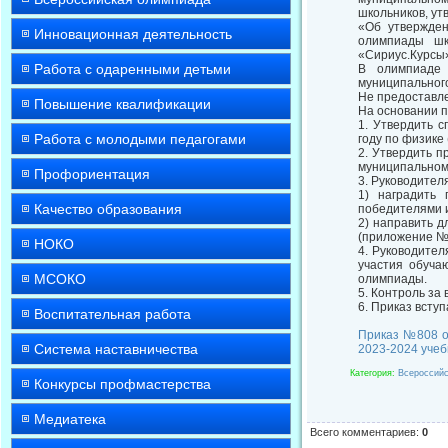
школьников, ут
«Об утвержден
Инновационная деятельность
олимпиады шк
«Сириус.Курсы»
Работа с одаренными детьми
В олимпиаде 
муниципального
Не предоставл
Повышение квалификации
На основании 
1. Утвердить 
Работа с молодыми педагогами
году по физике
2. Утвердить 
муниципальном
Профориентация
3. Руководите
1) наградить 
Качество образования
победителями 
2) направить д
(приложение № 
НОКО
4. Руководите
участия обуча
МСОКО
олимпиады.
5. Контроль за
6. Приказ вступ
Воспитательная работа
Приказ №808 от
Система наставничества
2023-2024 учеб
Категория
:
Всероссийс
Конкурсы профмастерства
Медиатека
Всего комментариев
:
0