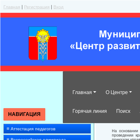
Главная
|
Регистрация
|
Вход
Главная
О Центре
Об итогах пров
пичужке – кор
Горячая линия
Поиск
НАВИГАЦИЯ
Аттестация педагогов
На основании 
проведении кр
Всероссийская олимпиада
приказом упра