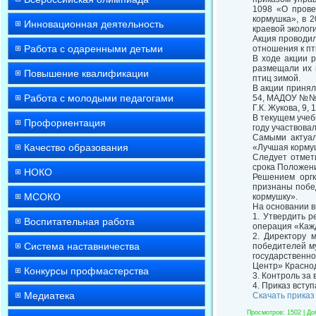
1098 «О прове
кормушка», в 
Инновационная деятельность
краевой эколог
Акция проводил
Работа с одаренными детьми
отношения к п
В ходе акции 
размещали их 
Повышение квалификации
птиц зимой.
В акции принял
Работа с молодыми педагогами
54, МАДОУ №№ 
Г.К. Жукова, 9
В текущем учеб
Профориентация
году участвовал
Самыми актуал
Качество образования
«Лучшая кормуш
Следует отме
срока Положени
НОКО
Решением оргк
признаны побе
МСОКО
кормушку».
На основании 
1. Утвердить 
Воспитательная работа
операция «Кажд
2. Директору 
Система наставничества
победителей му
государственн
Центр» Краснод
Конкурсы профмастерства
3. Контроль за
4. Приказ вступ
Медиатека
Скачать приказ
Просмотров
: 1502 |
До