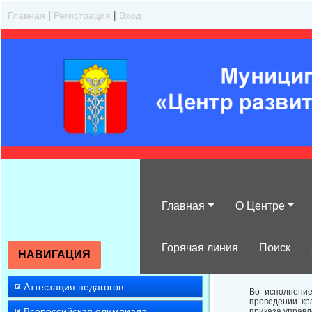
Главная
|
Регистрация
|
Вход
Главная
О Центре
Об итогах пров
здоровый обра
Горячая линия
Поиск
НАВИГАЦИЯ
Аттестация педагогов
Во исполнение
проведении кр
Всероссийская олимпиада
приказа управл