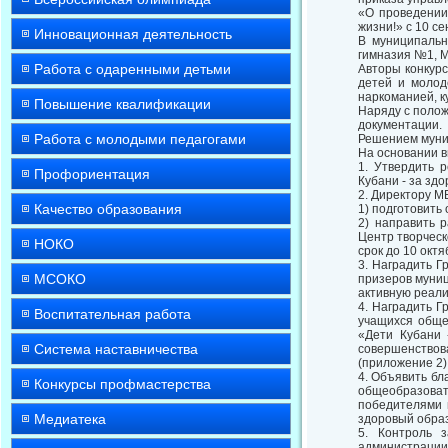
«О проведении
жизни!» с 10 с
Инновационная деятельность
В муниципальн
гимназия №1, М
Работа с одаренными детьми
Авторы конкурс
детей и молод
наркоманией, к
Повышение квалификации
Наряду с поло
документации.
Работа с молодыми педагогами
Решением муни
На основании вы
1. Утвердить 
Профориентация
Кубани - за зд
2. Директору М
Качество образования
1) подготовить
2) направить 
Центр творческ
НОКО
срок до 10 октя
3. Наградить 
МСОКО
призеров муниц
активную реали
4. Наградить 
Воспитательная работа
учащихся обще
«Дети Кубани 
Система наставничества
совершенствов
(приложение 2)
4. Объявить б
Конкурсы профмастерства
общеобразоват
победителями 
Медиатека
здоровый образ
5. Контроль 
администрации 