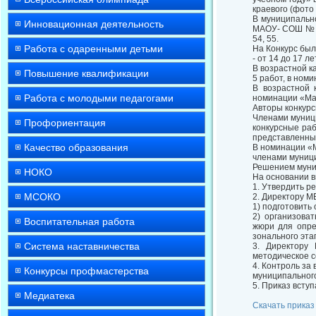
краевого (фото
В муниципальн
Инновационная деятельность
МАОУ- СОШ № 7 
54, 55.
Работа с одаренными детьми
На Конкурс было
- от 14 до 17 ле
В возрастной к
Повышение квалификации
5 работ, в ном
В возрастной 
Работа с молодыми педагогами
номинации «Мам
Авторы конкурс
Членами муниц
Профориентация
конкурсные раб
представленных
Качество образования
В номинации «М
членами муници
Решением муни
НОКО
На основании 
1. Утвердить р
МСОКО
2. Директору М
1) подготовить
2) организоват
Воспитательная работа
жюри для опре
зонального этап
Система наставничества
3. Директору
методическое с
4. Контроль за
Конкурсы профмастерства
муниципального
5. Приказ вступ
Медиатека
Скачать приказ