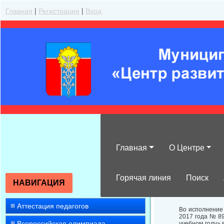
Главная
|
Регистрация
|
Вход
Главная
О Центре
Об итогах пров
2017-2018 учеб
Горячая линия
Поиск
НАВИГАЦИЯ
Аттестация педагогов
Во исполнение
2017 года № 89
Всероссийская олимпиада
учебном году» 