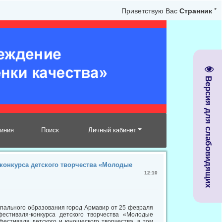
Приветствую Вас
Странник
*
Версия для слабовидящих
линия
Поиск
Личный кабинет
-конкурса детского творчества «Молодые
12:10
пального образования город Армавир от 25 февраля
стиваля-конкурса детского творчества «Молодые
фестиваля детского и юношеского творчества, в том