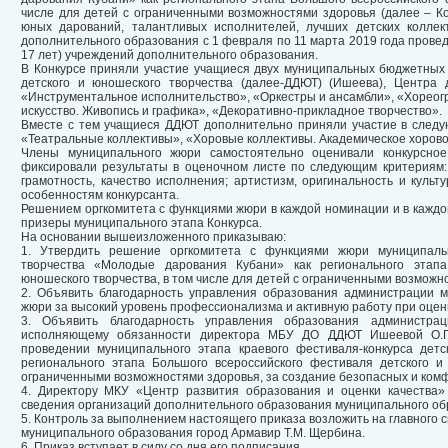
числе для детей с ограниченными возможностями здоровья (далее – Ко
юных дарований, талантливых исполнителей, лучших детских коллек
дополнительного образования с 1 февраля по 11 марта 2019 года прове
17 лет) учреждений дополнительного образования.
В Конкурсе приняли участие учащиеся двух муниципальных бюджетных
детского и юношеского творчества (далее-ДДЮТ) (Ишеева), Центра 
«Инструментальное исполнительство», «Оркестры и ансамбли», «Хореог
искусство. Живопись и графика», «Декоративно-прикладное творчество».
Вместе с тем учащиеся ДДЮТ дополнительно приняли участие в следу
«Театральные коллективы», «Хоровые коллективы. Академическое хорово
Члены муниципального жюри самостоятельно оценивали конкурсное 
фиксировали результаты в оценочном листе по следующим критериям: 
грамотность, качество исполнения; артистизм, оригинальность и куль
особенностям конкурсанта.
Решением оргкомитета с функциями жюри в каждой номинации и в каждо
призеры муниципального этапа Конкурса.
На основании вышеизложенного приказываю:
1. Утвердить решение оргкомитета с функциями жюри муниципально
творчества «Молодые дарования Кубани» как регионального этапа
юношеского творчества, в том числе для детей с ограниченными возможн
2. Объявить благодарность управления образования администрации 
жюри за высокий уровень профессионализма и активную работу при оцен
3. Объявить благодарность управления образования администра
исполняющему обязанности директора МБУ ДО ДДЮТ Ишеевой О.П.
проведении муниципального этапа краевого фестиваля-конкурса дет
регионального этапа Большого всероссийского фестиваля детского и
ограниченными возможностями здоровья, за создание безопасных и комф
4. Директору МКУ «Центр развития образования и оценки качества»
сведения организаций дополнительного образования муниципального об
5. Контроль за выполнением настоящего приказа возложить на главного
муниципального образования город Армавир Т.М. Щербина.
6. Приказ вступает в силу со дня его подписания.