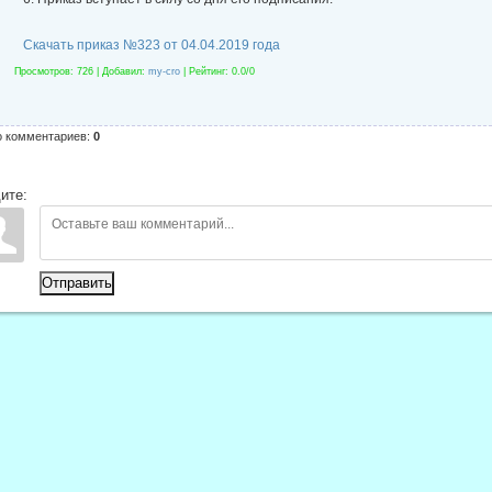
Скачать приказ №323 от 04.04.2019 года
Просмотров
: 726 |
Добавил
:
my-cro
|
Рейтинг
:
0.0
/
0
о комментариев
:
0
ите:
Отправить