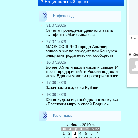
Национальный проект
Инфоповод
31.07.2026
Отчет о проведении девятого этапа
эстафеты «Мои финансы»
Всег
27.07.2026
МАОУ СОШ № 9 города Армавир
вошла в число победителей Конкурса
Войд
инициатив родительских сообществ
16.07.2026
Более 8,5 млн школьников и свыше 14
тысяч предприятий: в России подвели
итоги Единой модели профориентации
17.06.2026
Зажигаем звездочки Кубани
16.06.2026
Юная художница победила в конкурсе
«Расскажи миру о своей Родине»
Календарь
«
Июль 2019
»
Пн
Вт
Ср
Чт
Пт
Сб
Вс
3
1
2
4
5
6
7