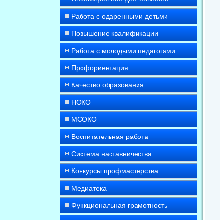
Работа с одаренными детьми
Повышение квалификации
Работа с молодыми педагогами
Профориентация
Качество образования
НОКО
МСОКО
Воспитательная работа
Система наставничества
Конкурсы профмастерства
Медиатека
Функциональная грамотность