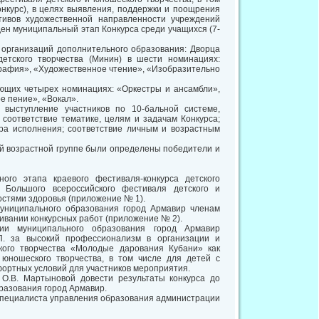
нкурс), в целях выявления, поддержки и поощрения
тивов художественной направленности учреждений
ден муниципальный этап Конкурса среди учащихся (7-
 организаций дополнительного образования: Дворца
детского творчества (Минин) в шести номинациях:
рафия», «Художественное чтение», «Изобразительно
ющих четырех номинациях: «Оркестры и ансамбли»,
е пение», «Вокал».
выступление участников по 10-бальной системе,
соответствие тематике, целям и задачам Конкурса;
тура исполнения; соответствие личным и возрастным
й возрастной группе были определены победители и
го этапа краевого фестиваля-конкурса детского
 Большого всероссийского фестиваля детского и
остями здоровья (приложение № 1).
муниципального образования город Армавир членам
ивании конкурсных работ (приложение № 2).
ции муниципального образования город Армавир
 за высокий профессионализм в организации и
ского творчества «Молодые дарования Кубани» как
 юношеского творчества, в том числе для детей с
ортных условий для участников мероприятия.
 О.В. Мартыновой довести результаты конкурса до
разования город Армавир.
 специалиста управления образования администрации