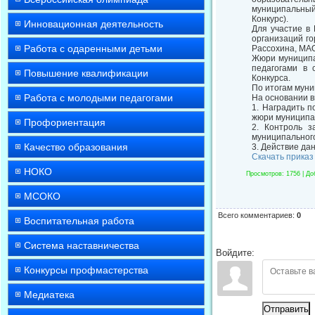
муниципальный 
Конкурс).
Инновационная деятельность
Для участие в
организаций г
Работа с одаренными детьми
Рассохина, МА
Жюри муниципа
педагогами в 
Повышение квалификации
Конкурса.
По итогам муни
Работа с молодыми педагогами
На основании 
1. Наградить 
жюри муниципал
Профориентация
2. Контроль з
муниципального
Качество образования
3. Действие да
Скачать приказ
НОКО
Просмотров
: 1756 |
До
МСОКО
Всего комментариев
:
0
Воспитательная работа
Система наставничества
Войдите:
Конкурсы профмастерства
Медиатека
Отправить