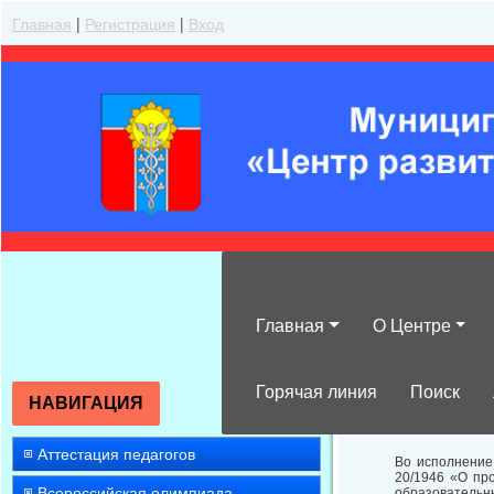
Главная
|
Регистрация
|
Вход
Главная
О Центре
Об итогах пров
классного часа
Горячая линия
Поиск
НАВИГАЦИЯ
Аттестация педагогов
Во исполнение
20/1946 «О пр
Всероссийская олимпиада
образовательн