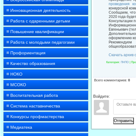
проведения ко
конкурсной ком
Инновационная деятельность
Сообщаем, что 
2020 года буде
Работа с одаренными детьми
Консультации п
Информационно
Евгеньевич (тел
Повышение квалификации
Дополнительно
оформлению кон
Работа с молодыми педагогами
Рекомендуем 
общеобразовате
Профориентация
Скачать архив 
Категория
:
ПНПО
|
Про
Качество образования
НОКО
Всего комментариев
:
0
МСОКО
Воспитательная работа
Войдите:
Система наставничества
Конкурсы профмастерства
Отправить
Медиатека