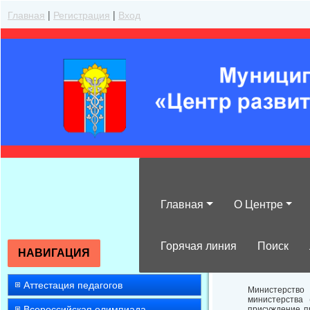
Главная
|
Регистрация
|
Вход
Главная
О Центре
О регистрации 
деятельности в
Горячая линия
Поиск
НАВИГАЦИЯ
Аттестация педагогов
Министерство
министерства
Всероссийская олимпиада
присуждение п