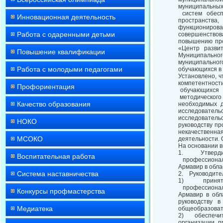
муниципальных
систем обесп
Инновационная деятельность
пространства
функциониров
Работа с одаренными детьми
совершенствов
повышению про
«Центр разви
Повышение квалификации
Муниципально
муниципально
Работа с молодыми педагогами
обучающихся в 
Установлено, 
компетентнос
Профориентация
обучающихся н
методического
Качество образования
необходимых д
исследовател
исследователь
НОКО
руководству пр
некачественна
МСОКО
деятельности.
На основании 
1. Утвердить
Воспитательная работа
профессионал
Армавир в обла
Система наставничества
2. Руководите
1) принять и
профессионал
Конкурсы профмастерства
Армавир в обл
руководству 
Медиатека
общеобразоват
2) обеспечить
организации п