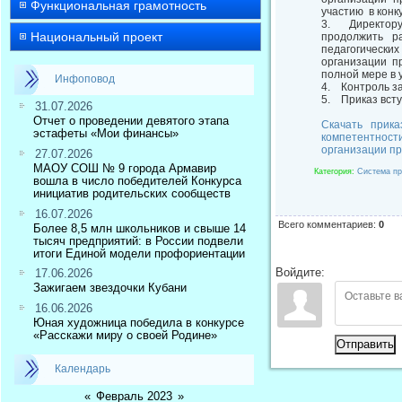
Функциональная грамотность
участию в конк
3. Директору 
Национальный проект
продолжить р
педагогически
организации п
полной мере в 
Инфоповод
4. Контроль за
5. Приказ всту
31.07.2026
Отчет о проведении девятого этапа
Скачать прик
эстафеты «Мои финансы»
компетентност
организации пр
27.07.2026
МАОУ СОШ № 9 города Армавир
Категория
:
Система пр
вошла в число победителей Конкурса
инициатив родительских сообществ
16.07.2026
Всего комментариев
:
0
Более 8,5 млн школьников и свыше 14
тысяч предприятий: в России подвели
итоги Единой модели профориентации
Войдите:
17.06.2026
Зажигаем звездочки Кубани
16.06.2026
Юная художница победила в конкурсе
«Расскажи миру о своей Родине»
Отправить
Календарь
«
Февраль 2023
»