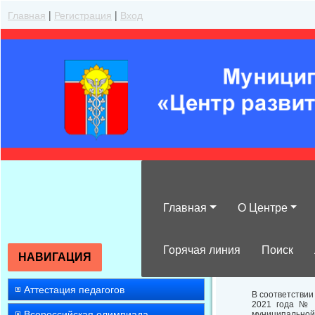
Главная
|
Регистрация
|
Вход
Главная
О Центре
О реализации 
организации п
Горячая линия
Поиск
НАВИГАЦИЯ
Аттестация педагогов
В соответствии
2021 года № 
Всероссийская олимпиада
муниципально