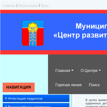
Главная
|
Регистрация
|
Вход
Главная
О Центре
О проведении з
естествознанию
Горячая линия
Поиск
НАВИГАЦИЯ
Аттестация педагогов
В целях выявл
одаренных дет
Всероссийская олимпиада
развития образ