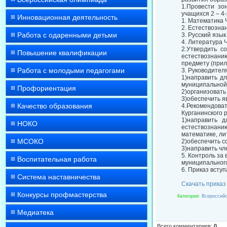
1.Провести зо
учащихся 2 – 4-
Инновационная деятельность
1. Математика 
2. Естествозна
Работа с одаренными детьми
3. Русский язык
4. Литература 
2.Утвердить с
Повышение квалификации
естествознанию
предмету (прил
Работа с молодыми педагогами
3. Руководите
1)направить д
муниципальной 
Профориентация
2)организовать
3)обеспечить я
Качество образования
4.Рекомендоват
Курганинского 
1)направить 
НОКО
естествознанию
математике, ли
МСОКО
2)обеспечить с
3)направить чл
5. Контроль за
Воспитательная работа
муниципального
6. Приказ вступ
Система наставничества
Скачать приказ
Конкурсы профмастерства
Категория
:
Всероссийс
Медиатека
Всего комментариев
:
0