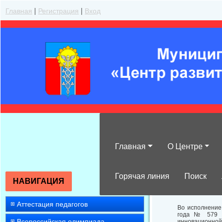
Главная
|
Регистрация
|
Вход
Главная
О Центре
О проведении 
техники - буд
Горячая линия
Поиск
НАВИГАЦИЯ
Аттестация педагогов
Во исполнение
года № 579 «
Всероссийская олимпиада
инновационной 