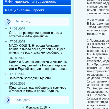
Функциональная грамотность
выявление одар
стимулирование
Национальный проект
обмен опытом
заинтересованн
2.Участники Вы
Инфоповод
В Выставке при
- младшая групп
31.07.2026
-старшая группа
Отчет о проведении девятого этапа
Возраст участн
эстафеты «Мои финансы»
3.Порядок про
27.07.2026
3.1.Выставка 
МАОУ СОШ № 9 города Армавир
I. «Техническ
вошла в число победителей Конкурса
исполненных в
инициатив родительских сообществ
II. «Энергетик
получения и п
16.07.2026
хозяйство, мед
Более 8,5 млн школьников и свыше 14
III. «Програм
тысяч предприятий: в России подвели
системных, а
итоги Единой модели профориентации
мониторингов 
17.06.2026
образования, а
Зажигаем звездочки Кубани
За дополнител
1) Щетушенко 
16.06.2026
детского (юноше
Юная художница победила в конкурсе
2) Кондрашов
«Расскажи миру о своей Родине»
образования», т
3.1.1.Требован
1) каждый учас
Календарь
-сопроводител
представляет:
«
Февраль 2016
»
продукта, язы