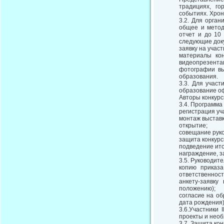
традициях, го
событиях. Хрон
3.2. Для орга
общее и метод
отчет и до 10 
следующие док
заявку на учас
материалы кон
видеопрезента
фотографии вы
образования.
3.3. Для учас
образование оф
Авторы конкурсн
3.4. Программа I
регистрация уч
монтаж выстав
открытие;
совещание рук
защита конкурс
подведение ито
награждение, з
3.5. Руководит
копию приказа
ответственност
анкету-заявку
положению);
согласие на об
дата рождения)
3.6.Участники 
проекты и нео
3.7. Защита ко