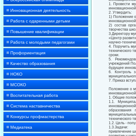
1. Провести м
инновационной 
Инновационная деятельность
2. Утвердить:
1) Положение о
Работа с одаренными детьми
инновационной
2) состав орг
творчества шк
Повышение квалификации
3.Директору му
«Центр развит
Работа с молодыми педагогами
научно-техниче
4. Поручить м
технического т
Профориентация
сроки.
5. Рекомендо
Качество образования
учреждений Пол
будущее иннова
6. Контроль 
НОКО
муниципального
7. Приказ вступ
МСОКО
Положение о м
инновационной 
Воспитательная работа
1. Общие поло
1.1. Муницип
Система наставничества
инновационно
образования 
муниципальны
Конкурсы профмастерства
технического т
1.2. Цель - по
Медиатека
1.3.Задачи:
привлечение шк
развитие у шко