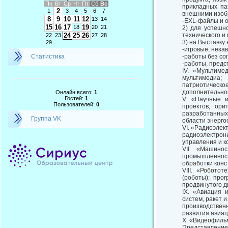
Пн
Вт
Ср
Чт
Пт
Сб
Вс
прикладных па
2
1
3
4
5
6
7
внешними изоб
8
9
10
11
12
13
14
-EXL-файлы и о
15
16
17
19
18
20
21
2) для успешн
24
25
26
технического и
22
23
27
28
3) на Выставку
29
-игровые, нез
Статистика
-работы без со
-работы, предс
IV. «Мультиме
мультимедиа;
патриотическо
дополнительног
Онлайн всего:
1
Гостей:
1
V. «Научные и
Пользователей:
0
проектов, ори
разработанных
Группа VK
области энерго
VI. «Радиоэлек
радиоэлектрон
управления и к
VII. «Машино
промышленности
обработки конс
VIII. «Робото
(роботы); про
продвинутого д
IX. «Авиация 
систем, ракет 
производствен
развития авиац
X. «Видеофиль
Представлени