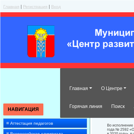
Главная
|
Регистрация
|
Вход
Главная
О Центре
О проведении 
православной к
Горячая линия
Поиск
НАВИГАЦИЯ
Аттестация педагогов
Во исполнение 
года № 2592 «О
Всероссийская олимпиада
в 2020 году», 