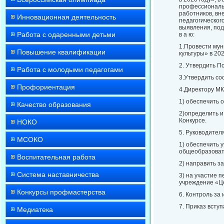
профессиональн
работников, вн
Инновационная деятельность
педагогическог
выявления, под
Работа с одаренными детьми
в а ю:
1.Провести мун
Повышение квалификации
культуры» в 202
2. Утвердить П
Работа с молодыми педагогами
3.Утвердить со
Профориентация
4.Директору МК
1) обеспечить 
Качество образования
2)определить и
Конкурсе.
НОКО
5. Руководите
МСОКО
1) обеспечить 
общеобразовате
Воспитательная работа
2) направить з
Система наставничества
3) на участие 
учреждение «Це
Конкурсы профмастерства
6. Контроль за
7. Приказ вступ
Медиатека