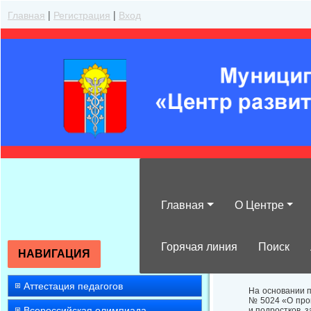
Главная
|
Регистрация
|
Вход
Главная
О Центре
О проведении м
учебном году
Горячая линия
Поиск
НАВИГАЦИЯ
Аттестация педагогов
На основании п
№ 5024 «О пров
Всероссийская олимпиада
и подростков, 