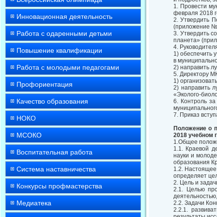
1. Провести му
февраля 2018 г
Инновационная деятельность
2. Утвердить П
(приложение № 
Работа с одаренными детьми
3. Утвердить с
планета» (прил
4. Руководител
Повышение квалификации
1) обеспечить 
в муниципально
Работа с молодыми педагогами
2) направить л
5. Директору М
1) организоват
Профориентация
2) направить 
«Эколого-биолог
Качество образования
6. Контроль з
муниципального
7. Приказ вступ
НОКО
Положение о п
МСОКО
2018 учебном 
1.Общее полож
1.1. Краевой д
Воспитательная работа
науки и молод
образования Кр
Система наставничества
1.2. Настоящее
определяет цел
2. Цель и задач
Конкурсы профмастерства
2.1. Целью пр
деятельностью,
Медиатека
2.2. Задачи Кон
2.2.1. развив
результаты исс