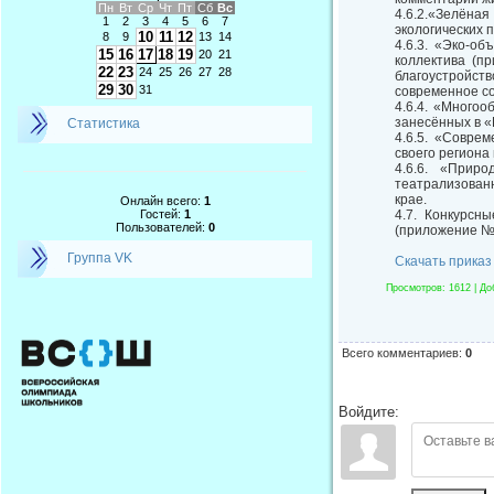
Пн
Вт
Ср
Чт
Пт
Сб
Вс
4.6.2.«Зелёная
1
2
3
4
5
6
7
экологических 
10
11
12
8
9
13
14
4.6.3. «Эко-об
15
16
17
18
19
20
21
коллектива (п
22
23
24
25
26
27
28
благоустройст
29
30
31
современное сос
4.6.4. «Много
занесённых в «
Статистика
4.6.5. «Совре
своего региона
4.6.6. «Прир
театрализован
крае.
Онлайн всего:
1
Гостей:
1
4.7. Конкурсн
Пользователей:
0
(приложение № 
Группа VK
Скачать приказ
Просмотров
: 1612 |
До
Всего комментариев
:
0
Войдите: