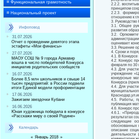
Функциональная грамотность
2.2.2. воспит
принципом сохр
Национальный проект
2.2.3. формир
отношению к г
3. Руководство
3.1. Общее ру
Инфоповод
развития образ
3.2. Оргкомит
31.07.2026
администрации
Отчет о проведении девятого этапа
оценивает конк
эстафеты «Мои финансы»
3.3. Решение о
4. Сроки и пор
27.07.2026
4.1. В Конкурс
МАОУ СОШ № 9 города Армавир
4.2. Конкурс п
вошла в число победителей Конкурса
февраля по 30 
инициатив родительских сообществ
4.3. Для учас
учреждение «Це
16.07.2026
конкурсные ма
Более 8,5 млн школьников и свыше 14
Конкурса (прил
тысяч предприятий: в России подвели
4.4. Для участ
итоги Единой модели профориентации
муниципально
17.06.2026
Краснодар,ул.и
Зажигаем звездочки Кубани
4.5. Работы, 
публикация мат
16.06.2026
4.6. Конкурс п
Юная художница победила в конкурсе
4.6.1. «Приро
«Расскажи миру о своей Родине»
результатах со
следующие ос
обоснованных 
Календарь
описание соци
деятельности 
«
Январь 2018
»
комментарии жит