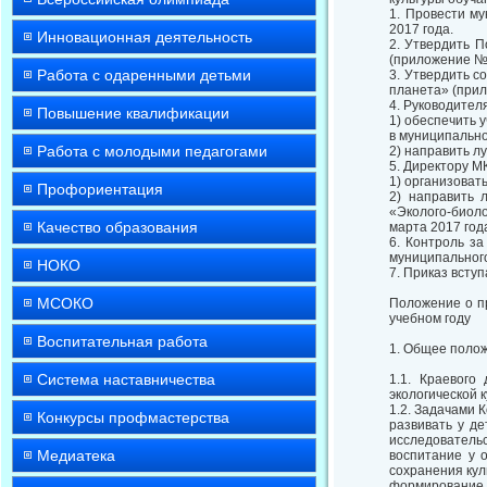
1. Провести му
2017 года.
Инновационная деятельность
2. Утвердить П
(приложение № 
Работа с одаренными детьми
3. Утвердить с
планета» (прил
4. Руководител
Повышение квалификации
1) обеспечить 
в муниципально
Работа с молодыми педагогами
2) направить л
5. Директору М
1) организоват
Профориентация
2) направить 
«Эколого-биоло
Качество образования
марта 2017 год
6. Контроль з
муниципального
НОКО
7. Приказ вступ
МСОКО
Положение о пр
учебном году
Воспитательная работа
1. Общее поло
Система наставничества
1.1. Краевого
экологической 
1.2. Задачами 
Конкурсы профмастерства
развивать у д
исследовательс
Медиатека
воспитание у 
сохранения кул
формирование у