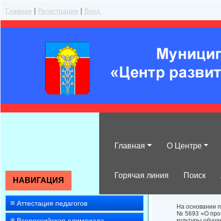
Главная
|
Регистрация
|
Вход
Главная
О Центре
О проведении м
учебном году
Горячая линия
Поиск
НАВИГАЦИЯ
Аттестация педагогов
На основании п
№ 5693 «О пров
Всероссийская олимпиада
культуры обуч