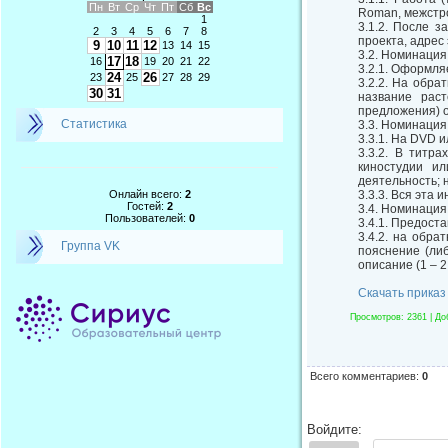
Пн
Вт
Ср
Чт
Пт
Сб
Вс
Roman, межстро
1
3.1.2. После з
2
3
4
5
6
7
8
проекта, адрес
9
10
11
12
13
14
15
3.2. Номинация
17
18
16
19
20
21
22
3.2.1. Оформля
24
26
23
25
27
28
29
3.2.2. На обра
30
31
название раст
предложения) о
Статистика
3.3. Номинация
3.3.1. На DVD 
3.3.2. В титр
киностудии ил
деятельность; 
Онлайн всего:
2
3.3.3. Вся эта
Гостей:
2
3.4. Номинация
Пользователей:
0
3.4.1. Предост
3.4.2. на обра
Группа VK
пояснение (либ
описание (1 – 
Скачать приказ
Просмотров
: 2361 |
До
Всего комментариев
:
0
Войдите: