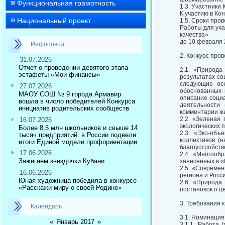
Функциональная грамотность
1.3. Участники 
К участию в Ко
Национальный проект
1.5. Сроки про
Работы для уча
качества»
до 10 февраля 
Инфоповод
2. Конкурс пр
31.07.2026
Отчет о проведении девятого этапа
2.1. «Природа
эстафеты «Мои финансы»
результатах со
следующие осн
27.07.2026
обоснованных 
МАОУ СОШ № 9 города Армавир
описание социа
вошла в число победителей Конкурса
деятельности 
инициатив родительских сообществ
комментарии жит
2.2. «Зеленая 
16.07.2026
экологических 
Более 8,5 млн школьников и свыше 14
2.3. «Эко-объ
тысяч предприятий: в России подвели
коллективов (
итоги Единой модели профориентации
благоустройств
17.06.2026
2.4. «Многооб
Зажигаем звездочки Кубани
занесённых в «
2.5. «Современ
16.06.2026
региона и Росс
Юная художница победила в конкурсе
2.6. «Природа.
«Расскажи миру о своей Родине»
постановок о ц
3. Требования 
Календарь
3.1. Номинация
«
Январь 2017
»
3.1.1. Работа