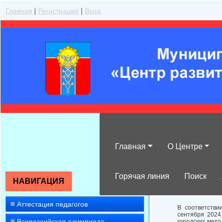
Главная
|
Регистрация
|
Вход
Главная
О Центре
О проведении 
объединений п
Горячая линия
Поиск
НАВИГАЦИЯ
Аттестация педагогов
В соответстви
сентября 2024
Всероссийская олимпиада
городских мето