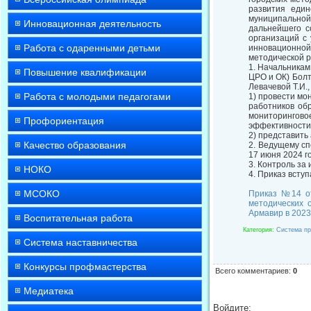
развития един
муниципальной
Инновационная деятельность
дальнейшего с
организаций с
Работа с одаренными детьми
инновационно
методической 
1. Начальникам
Повышение квалификации
ЦРО и ОК) Болт
Левачевой Т.И.,
Работа с молодыми педагогами
1) провести мо
работников об
мониторингово
Профориентация
эффективности 
2) представить
Качество образования
2. Ведущему сп
17 июня 2024 г
3. Контроль за
НОКО
4. Приказ вступ
МСОКО
Приказ №14 от
методических 
Армавир в 2023
Воспитательная работа
Категория
:
Система пр
Система наставничества
Конкурсы профмастерства
Всего комментариев
:
0
Медиатека
Войдите: