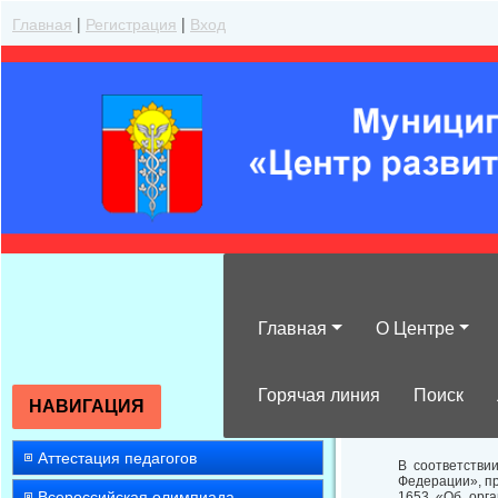
Главная
|
Регистрация
|
Вход
Главная
О Центре
О проведении 
профессиональ
Горячая линия
Поиск
НАВИГАЦИЯ
Аттестация педагогов
В соответстви
Федерации», пр
Всероссийская олимпиада
1653 «Об орга