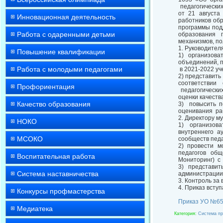
педагогически
от 21 августа
Инновационная деятельность
работников об
программы под
Работа с одаренными детьми
образования г
механизмов, по
1. Руководите
Повышение квалификации
1) организов
объединений, 
Работа с молодыми педагогами
в 2021-2022 уч
2) представить
соответствии
Профориентация
педагогически
оценки качеств
Качество образования
3) повысить п
оценивания р
2. Директору м
НОКО
1) организов
внутреннего а
МСОКО
сообществ педа
2) провести м
педагогов общ
Воспитательная работа
Мониторинг) с 
3) представи
Система наставничества
администрации 
3. Контроль за
4. Приказ вступ
Конкурсы профмастерства
Приказ УО №65
Медиатека
Категория
:
Система пр