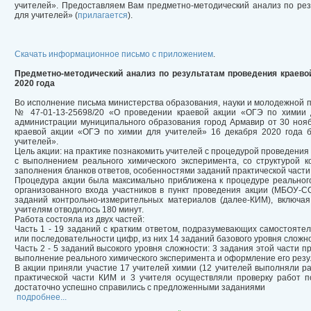
учителей». Предоставляем Вам предметно-методический анализ по ре
для учителей» (
прилагается
).
Скачать информационное письмо с приложением
.
Предметно-методический анализ по результатам проведения краево
2020 года
Во исполнение письма министерства образования, науки и молодежной п
№ 47-01-13-25698/20 «О проведении краевой акции «ОГЭ по химии 
администрации муниципального образования город Армавир от 30 ноя
краевой акции «ОГЭ по химии для учителей» 16 декабря 2020 года 
учителей».
Цель акции: на практике познакомить учителей с процедурой проведения 
с выполнением реального химического эксперимента, со структурой 
заполнения бланков ответов, особенностями заданий практической части
Процедура акции была максимально приближена к процедуре реального 
организованного входа участников в пункт проведения акции (МБОУ-
заданий контрольно-измерительных материалов (далее-КИМ), включая
учителям отводилось 180 минут.
Работа состояла из двух частей:
Часть 1 - 19 заданий с кратким ответом, подразумевающих самостояте
или последовательности цифр, из них 14 заданий базового уровня сложн
Часть 2 - 5 заданий высокого уровня сложности: 3 задания этой части п
выполнение реального химического эксперимента и оформление его резу
В акции приняли участие 17 учителей химии (12 учителей выполняли р
практической части КИМ и 3 учителя осуществляли проверку работ п
достаточно успешно справились с предложенными заданиями
подробнее...