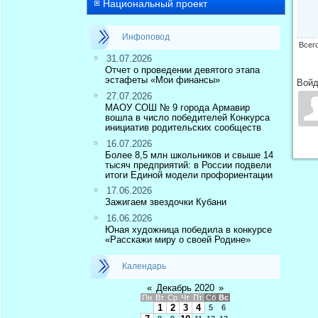
Национальный проект
Инфоповод
Всег
31.07.2026
Отчет о проведении девятого этапа
эстафеты «Мои финансы»
Войд
27.07.2026
МАОУ СОШ № 9 города Армавир
вошла в число победителей Конкурса
инициатив родительских сообществ
16.07.2026
Более 8,5 млн школьников и свыше 14
тысяч предприятий: в России подвели
итоги Единой модели профориентации
17.06.2026
Зажигаем звездочки Кубани
16.06.2026
Юная художница победила в конкурсе
«Расскажи миру о своей Родине»
Календарь
«
Декабрь 2020
»
Пн
Вт
Ср
Чт
Пт
Сб
Вс
1
2
3
4
5
6