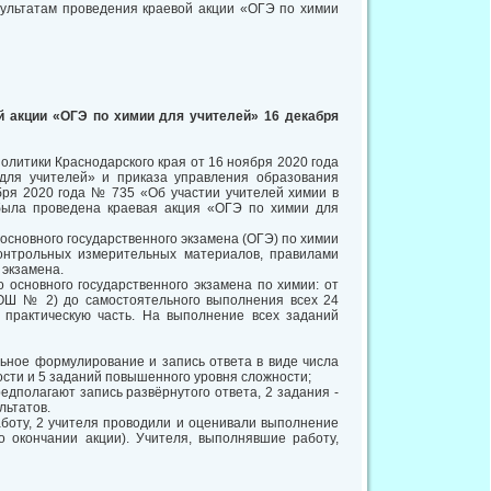
зультатам проведения краевой акции «ОГЭ по химии
й акции «ОГЭ по химии для учителей» 16 декабря
олитики Краснодарского края от 16 ноября 2020 года
для учителей» и приказа управления образования
бря 2020 года № 735 «Об участии учителей химии в
была проведена краевая акция «ОГЭ по химии для
основного государственного экзамена (ОГЭ) по химии
контрольных измерительных материалов, правилами
 экзамена.
основного государственного экзамена по химии: от
СОШ № 2) до самостоятельного выполнения всех 24
 практическую часть. На выполнение всех заданий
льное формулирование и запись ответа в виде числа
ости и 5 заданий повышенного уровня сложности;
редполагают запись развёрнутого ответа, 2 задания -
льтатов.
аботу, 2 учителя проводили и оценивали выполнение
о окончании акции). Учителя, выполнявшие работу,