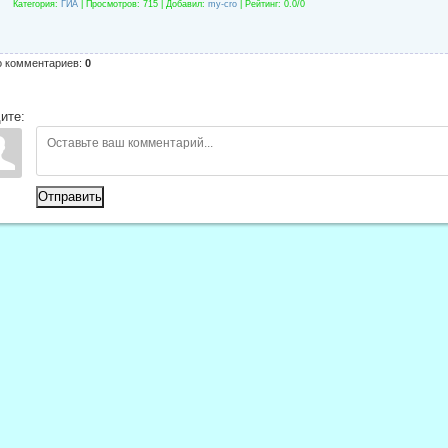
Категория
:
ГИА
|
Просмотров
: 715 |
Добавил
:
my-cro
|
Рейтинг
:
0.0
/
0
о комментариев
:
0
ите:
Отправить