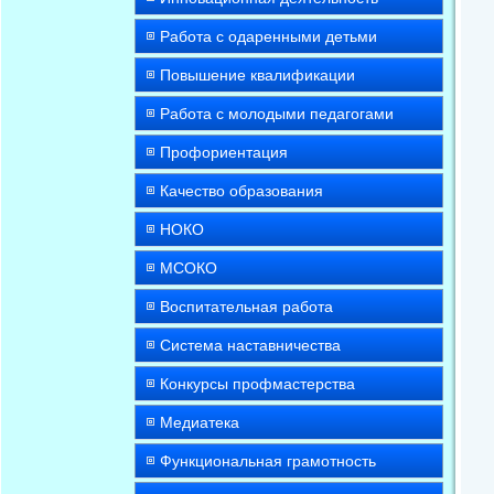
Работа с одаренными детьми
Повышение квалификации
Работа с молодыми педагогами
Профориентация
Качество образования
НОКО
МСОКО
Воспитательная работа
Система наставничества
Конкурсы профмастерства
Медиатека
Функциональная грамотность