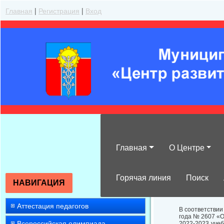
Главная
|
Регистрация
|
Вход
Главная
О Центре
О назначении 
образовании го
Горячая линия
Поиск
НАВИГАЦИЯ
Аттестация педагогов
В соответствии
года № 2607 «О
Всероссийская олимпиада
2022-2023 уче