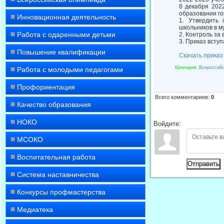
8 декабря 202
образовании го
Инновационная деятельность
1. Утвердить 
школьников в м
Работа с одаренными детьми
2. Контроль за
3. Приказ вступ
Повышение квалификации
Cкачать приказ
Категория
:
Всероссийс
Работа с молодыми педагогами
Профориентация
Всего комментариев
:
0
Качество образования
НОКО
Войдите:
МСОКО
Воспитательная работа
Отправить
Система наставничества
Конкурсы профмастерства
Медиатека