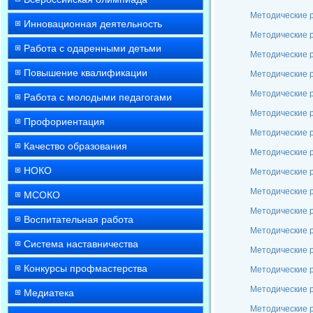
Методические 
Инновационная деятельность
Методические р
Работа с одаренными детьми
Методические 
Повышение квалификации
Методические 
Методические р
Работа с молодыми педагогами
Методические 
Профориентация
Методические 
Качество образования
Методические р
НОКО
Методические 
Методические 
МСОКО
Методические 
Воспитательная работа
Методические 
Система наставничества
Методические 
Конкурсы профмастерства
Методические 
Методические 
Медиатека
Методические 