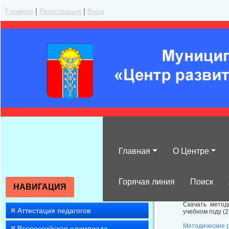
Главная
|
Регистрация
|
Вход
Главная
О Центре
Методические 
Горячая линия
Поиск
НАВИГАЦИЯ
Скачать метод
Аттестация педагогов
учебном году (2
Методические р
Всероссийская олимпиада