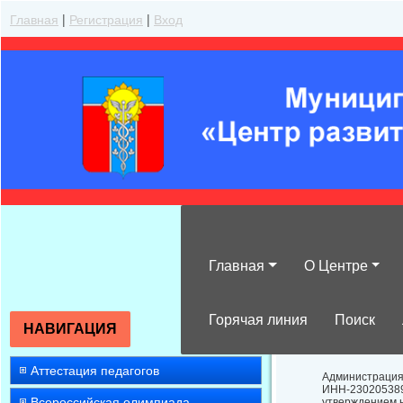
Главная
|
Регистрация
|
Вход
Главная
О Центре
Информация о 
Устава
Горячая линия
Поиск
НАВИГАЦИЯ
Аттестация педагогов
Администраци
ИНН-23020538
Всероссийская олимпиада
утверждением н