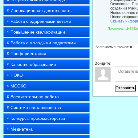
Основание. По
создании муниц
Инновационная деятельность
Новое полное 
Новое сокраще
Работа с одаренными детьми
Скачать инфор
Просмотров
: 1142 |
До
Повышение квалификации
Работа с молодыми педагогами
Всего комментариев
:
0
Профориентация
Войдите:
Качество образования
НОКО
МСОКО
Отправить
Воспитательная работа
Система наставничества
Конкурсы профмастерства
Медиатека