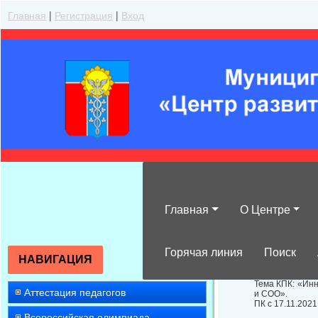
Главная
|
Регистрация
|
Вход
Главная
О Центре
ДПП ПК для учи
Горячая линия
Поиск
НАВИГАЦИЯ
Тема КПК: «Ин
Аттестация педагогов
и СОО».
ПК с 17.11.2021
Всероссийская олимпиада