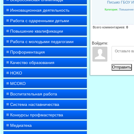
Письмо ГБОУ И
Инновационная деятельность
Категория
:
Повышение
Работа с одаренными детьми
Всего комментариев
:
0
Повышение квалификации
Работа с молодыми педагогами
Войдите:
Профориентация
Качество образования
Отправить
НОКО
МСОКО
Воспитательная работа
Система наставничества
Конкурсы профмастерства
Медиатека