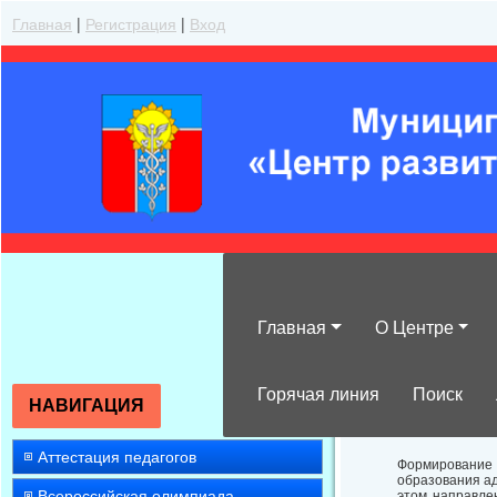
Главная
|
Регистрация
|
Вход
Главная
О Центре
Диссеминация 
обучающихся и
Горячая линия
Поиск
НАВИГАЦИЯ
Аттестация педагогов
Формирование 
образования ад
Всероссийская олимпиада
этом направле