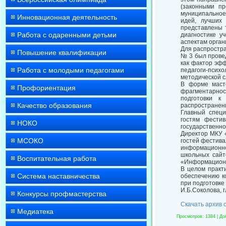
(законными пр
муниципальное
Инновационная деятельность
идей, лучших
представлены 
Работа с одаренными детьми
диагностике у
аспектам орга
Для распростра
Повышение квалификации
№ 3 был прове
как фактор эфф
Работа с молодыми педагогами
педагоги-психо
методической с
В форме маст
Профориентация
фрагментарнос
подготовки к
Качество образования
распространен
Главный специ
гостям фестив
НОКО
государственно
Директор МКУ «
МСОКО
гостей фестива
информационно
школьных сайт
Воспитательная работа
«Информационн
В целом практ
Система наставничества
обеспечению к
при подготовке
И.Б.Соколова, 
Конкурсы профмастерства
Скачать архив 
Медиатека
Просмотров
: 1384 |
До