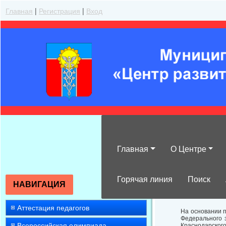
Главная
|
Регистрация
|
Вход
Главная
О Центре
Аналитическая
профессиональн
Горячая линия
Поиск
НАВИГАЦИЯ
Аттестация педагогов
На основании пу
Федерального 
Всероссийская олимпиада
Краснодарского