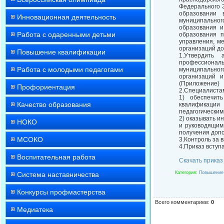
Федерального 
образовании 
Инновационная деятельность
муниципально
образования и
Работа с одаренными детьми
образования п
управления, м
организаций д
Повышение квалификации
1.Утвердить 
профессиональ
Работа с молодыми педагогами
муниципальног
организаций и
(Приложение)
Профориентация
2.Специалиста
1) обеспечит
Качество образования
квалификации
педагогическим
2) оказывать и
НОКО
и руководящим
получения доп
МСОКО
3.Контроль за 
4.Приказ вступа
Воспитательная работа
Скачать приказ
Категория
:
Повышение
Система наставничества
Конкурсы профмастерства
Всего комментариев
:
0
Медиатека