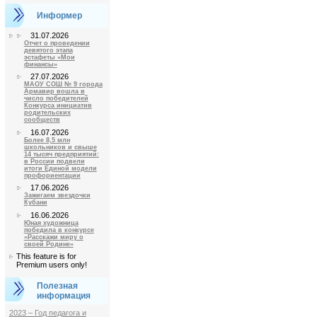
Информер
31.07.2026
Отчет о проведении
девятого этапа
эстафеты «Мои
финансы»
27.07.2026
МАОУ СОШ № 9 города
Армавир вошла в
число победителей
Конкурса инициатив
родительских
сообществ
16.07.2026
Более 8,5 млн
школьников и свыше
14 тысяч предприятий:
в России подвели
итоги Единой модели
профориентации
17.06.2026
Зажигаем звездочки
Кубани
16.06.2026
Юная художница
победила в конкурсе
«Расскажи миру о
своей Родине»
This feature is for
Premium users only!
Полезная
информация
2023 – Год педагога и