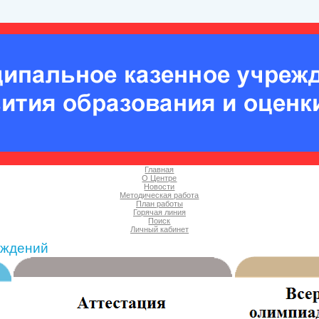
Главная
О Центре
Новости
Методическая работа
План работы
Горячая линия
Поиск
Личный кабинет
еждений