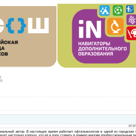
0]
[0]
07.07
иональный автор. В настоящее время работает офтальмологом в одной из городских 
шет настолько хорошо, что её в пору ставить в пример многим профессиональным п