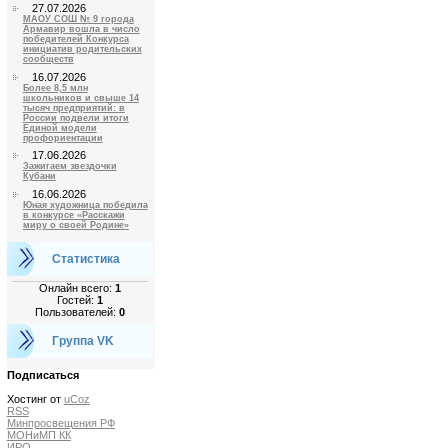
27.07.2026
МАОУ СОШ № 9 города
Армавир вошла в число
победителей Конкурса
инициатив родительских
сообществ
16.07.2026
Более 8,5 млн
школьников и свыше 14
тысяч предприятий: в
России подвели итоги
Единой модели
профориентации
17.06.2026
Зажигаем звездочки
Кубани
16.06.2026
Юная художница победила
в конкурсе «Расскажи
миру о своей Родине»
Статистика
Онлайн всего:
1
Гостей:
1
Пользователей:
0
Группа VK
Подписаться
Хостинг от
uCoz
RSS
Минпросвещения РФ
МОНиМП КК
ИРО