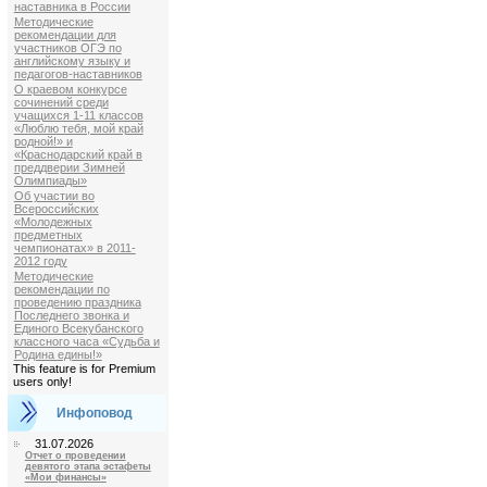
наставника в России
Методические
рекомендации для
участников ОГЭ по
английскому языку и
педагогов-наставников
О краевом конкурсе
сочинений среди
учащихся 1-11 классов
«Люблю тебя, мой край
родной!» и
«Краснодарский край в
преддверии Зимней
Олимпиады»
Об участии во
Всероссийских
«Молодежных
предметных
чемпионатах» в 2011-
2012 году
Методические
рекомендации по
проведению праздника
Последнего звонка и
Единого Всекубанского
классного часа «Судьба и
Родина едины!»
This feature is for Premium
users only!
Инфоповод
31.07.2026
Отчет о проведении
девятого этапа эстафеты
«Мои финансы»