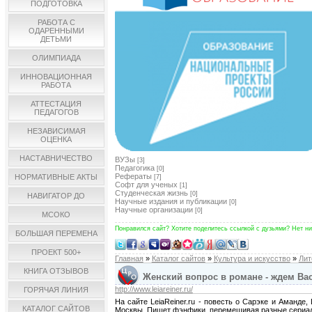
ПОДГОТОВКА
РАБОТА С
ОДАРЕННЫМИ
ДЕТЬМИ
ОЛИМПИАДА
ИННОВАЦИОННАЯ
РАБОТА
АТТЕСТАЦИЯ
ПЕДАГОГОВ
НЕЗАВИСИМАЯ
ОЦЕНКА
НАСТАВНИЧЕСТВО
ВУЗы
[3]
Педагогика
[0]
Рефераты
НОРМАТИВНЫЕ АКТЫ
[7]
Софт для ученых
[1]
Студенческая жизнь
[0]
НАВИГАТОР ДО
Научные издания и публикации
[0]
Научные организации
[0]
МСОКО
Понравился сайт? Хотите поделитесь ссылкой с дузьями? Нет ни
БОЛЬШАЯ ПЕРЕМЕНА
ПРОЕКТ 500+
Главная
»
Каталог сайтов
»
Культура и искусство
»
Лит
КНИГА ОТЗЫВОВ
Женский вопрос в романе - ждем Вас 
http://www.leiareiner.ru/
ГОРЯЧАЯ ЛИНИЯ
На сайте LeiaReiner.ru - повесть о Сарэке и Аманде
КАТАЛОГ САЙТОВ
Москвы. Пишет фэнфики, перемешивая разные сериалы