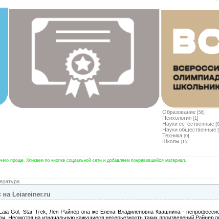
Образование
[56]
Психология
[1]
Науки естественные
[
Науки общественные
Техника
[0]
Школы
[15]
чего проще. Кликаем по кнопке социальной сети и добавляем понравившийся материал.
ература
на Leiareiner.ru
, Laia Gol, Star Trek, Лея Райнер она же Елена Владиленовна Квашнина - непрофесс
. Несмотря на изначальную кажущиеся несерьезность таких произведений Райнер пи